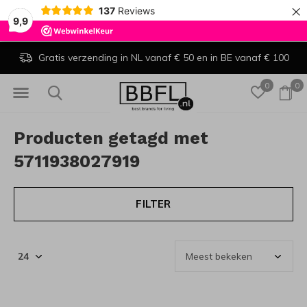
×
137
Reviews
9,9
Gratis verzending in NL vanaf € 50 en in BE vanaf € 100
0
0
Producten getagd met
5711938027919
FILTER