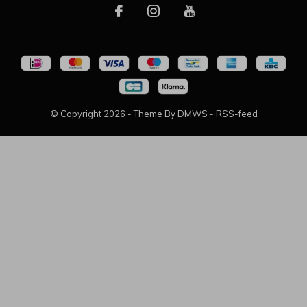
© Copyright
2026
- Theme By
DMWS
-
RSS-feed