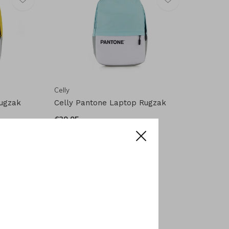
Celly
Rugzak
Celly Pantone Laptop Rugzak
€39,95