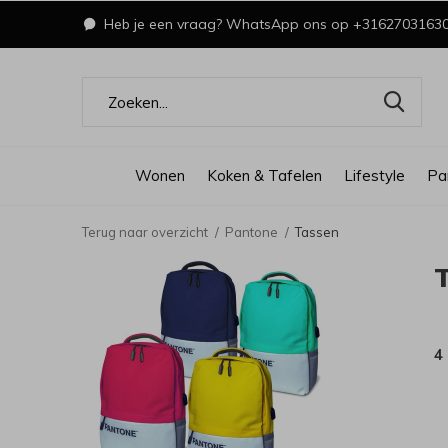
Heb je een vraag? WhatsApp ons op +3162703163
Wonen
Koken & Tafelen
Lifestyle
Pa
Terug naar overzicht
Pantone
Tassen
4