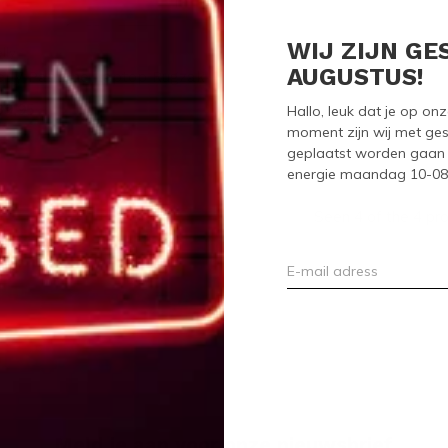
WIJ ZIJN GE
lly
AUGUSTUS!
elly Pantone Laptop Rugzak
39,95
Hallo, leuk dat je op o
moment zijn wij met ges
geplaatst worden gaan 
energie maandag 10-08-2
Seen 4 of the 4 pr
Meld je aan voor onze nieuwsbrief