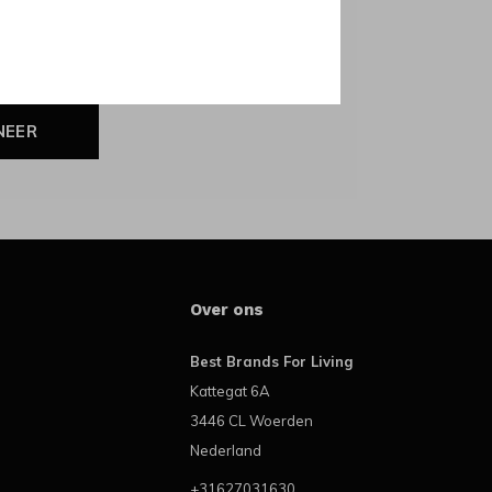
NEER
Over ons
Best Brands For Living
Kattegat 6A
3446 CL Woerden
Nederland
+31627031630