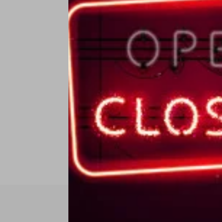
Ce
C
€