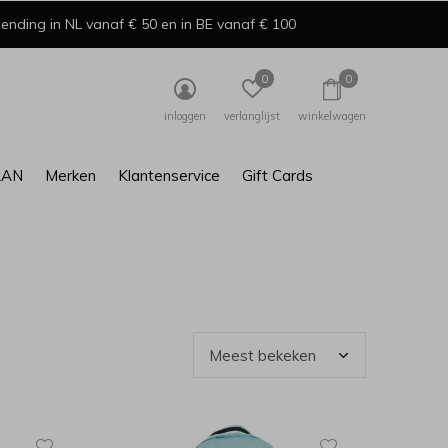
ending in NL vanaf € 50 en in BE vanaf € 100
0
0
inloggen
verlanglijst
winkelwagen
AAN
Merken
Klantenservice
Gift Cards