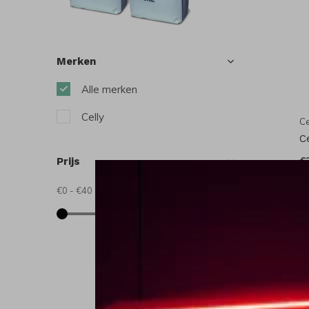
Merken
Alle merken
Celly
Ce
C
€
Prijs
€0
-
€40