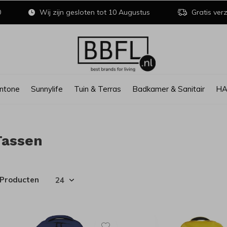
0
Wij zijn gesloten tot 10 Augustus
Gratis verz
ntone
Sunnylife
Tuin & Terras
Badkamer & Sanitair
H
Tassen
 Producten