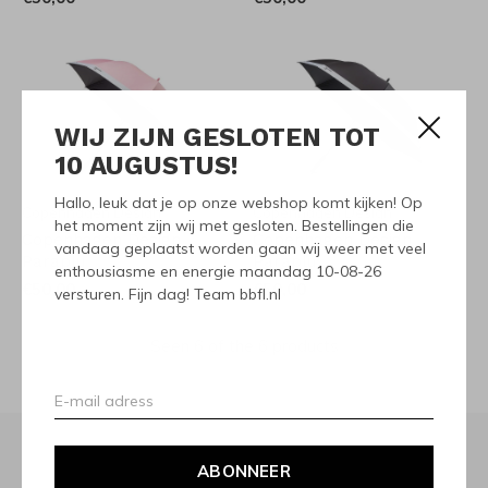
WIJ ZIJN GESLOTEN TOT
10 AUGUSTUS!
Hallo, leuk dat je op onze webshop komt kijken! Op
Copenhagen Design
Copenhagen Design
het moment zijn wij met gesloten. Bestellingen die
Copenhagen Design
Copenhagen Design
vandaag geplaatst worden gaan wij weer met veel
Paraplu
Paraplu
enthousiasme en energie maandag 10-08-26
€50,00
€50,00
versturen. Fijn dag! Team bbfl.nl
Seen 6 of the 6 products
ABONNEER