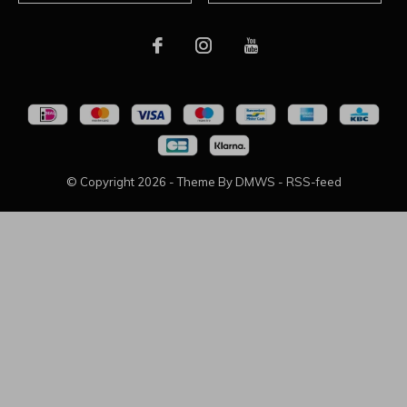
© Copyright
2026
- Theme By
DMWS
-
RSS-feed