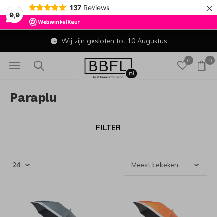
×
137
Reviews
9,9
Wij zijn gesloten tot 10 Augustus
0
0
Paraplu
FILTER