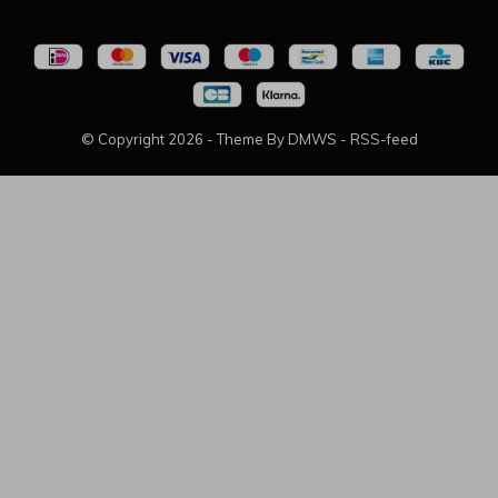
© Copyright
2026
- Theme By
DMWS
-
RSS-feed