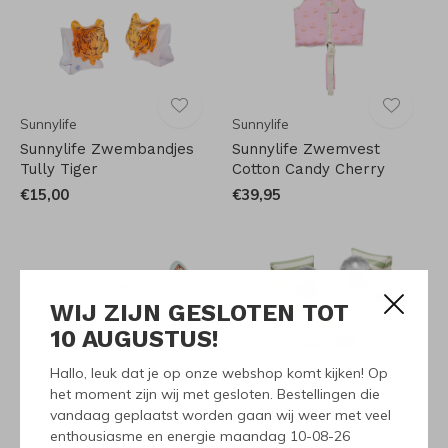
Sunnylife
Sunnylife
Sunnylife Zwembandjes
Sunnylife Zwemvest
Tully Tiger
Cotton Candy Cherry
€15,00
€39,95
WIJ ZIJN GESLOTEN TOT
10 AUGUSTUS!
Hallo, leuk dat je op onze webshop komt kijken! Op
Sunnylife
Sunnylife
het moment zijn wij met gesloten. Bestellingen die
vandaag geplaatst worden gaan wij weer met veel
Sunnylife x Ripcurl Dive
Sunnylife Zwemset Shark
enthousiasme en energie maandag 10-08-26
Buddies Shred Turtle
Tribe