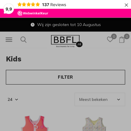
×
137
Reviews
9,9
Gratis verzending in NL vanaf € 50 en in BE vanaf € 1
0
0
Kids
FILTER