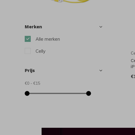
Merken
Alle merken
Celly
Ce
C
i
Prijs
€
€0
-
€15