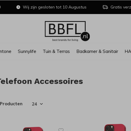
0
Wij zijn gesloten tot 10 Augustus
Gratis verz
ntone
Sunnylife
Tuin & Terras
Badkamer & Sanitair
H
Telefoon Accessoires
 Producten