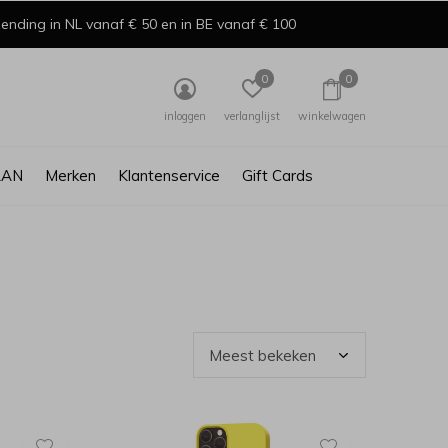
ending in NL vanaf € 50 en in BE vanaf € 100
0
0
inloggen
verlanglijst
winkelwagen
AAN
Merken
Klantenservice
Gift Cards