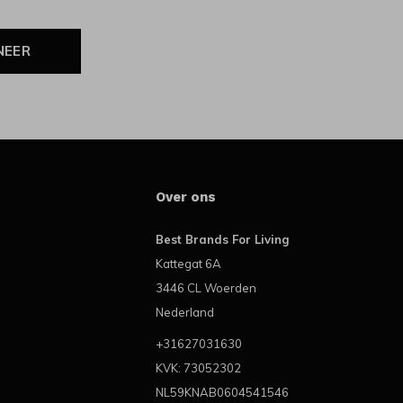
NEER
Over ons
Best Brands For Living
Kattegat 6A
3446 CL Woerden
Nederland
+31627031630
KVK: 73052302
NL59KNAB0604541546