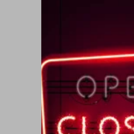
Ce
C
i
€
Ce
C