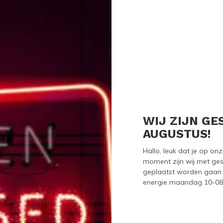
lly
Celly
elly Pantone Silicone Backcover
Celly Pantone Silicone 
Phone 13 Pro Max Blauw
iPhone 13 Pro Rood
12,95
€12,95
WIJ ZIJN GE
AUGUSTUS!
Hallo, leuk dat je op o
moment zijn wij met ges
geplaatst worden gaan 
energie maandag 10-08-2
lly
Celly
elly Pantone Silicone Backcover
Celly Pantone Silicone 