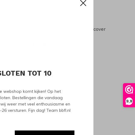
Celly
Backcover
Celly Pantone Silicone Backcover
iPhone 13 Pro Geel
€12,95
SLOTEN TOT 10
nze webshop komt kijken! Op het
loten. Bestellingen die vandaag
9,9
wij weer met veel enthousiasme en
6 versturen. Fijn dag! Team bbfl.nl
Backcover