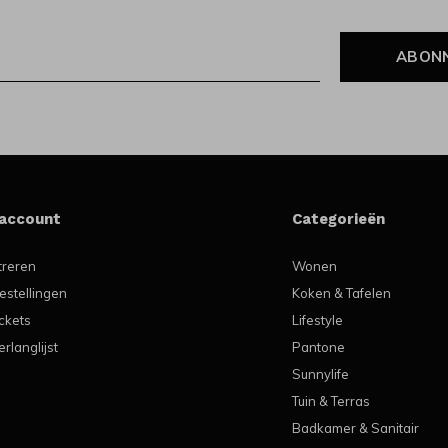
ABON
 account
Categorieën
treren
Wonen
estellingen
Koken & Tafelen
ickets
Lifestyle
erlanglijst
Pantone
Sunnylife
Tuin & Terras
Badkamer & Sanitair