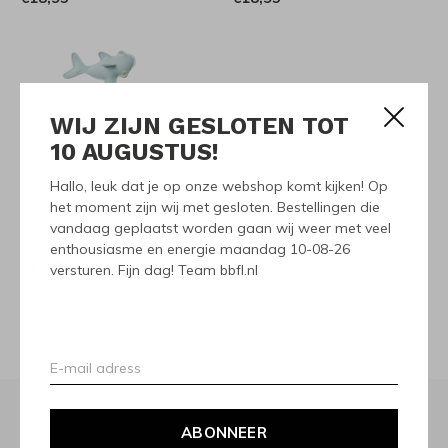
WIJ ZIJN GESLOTEN TOT
10 AUGUSTUS!
Hallo, leuk dat je op onze webshop komt kijken! Op
Sunnylife
het moment zijn wij met gesloten. Bestellingen die
Sunnylife Dive Buddies
vandaag geplaatst worden gaan wij weer met veel
Salty the Shark
enthousiasme en energie maandag 10-08-26
€18,95
versturen. Fijn dag! Team bbfl.nl
Seen 5 of the 5 products
ABONNEER