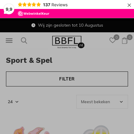
×
137
Reviews
9,9
Wij zijn gesloten tot 10 Augustus
0
0
Sport & Spel
FILTER