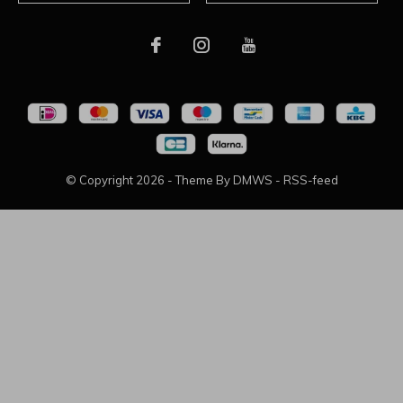
© Copyright
2026
- Theme By
DMWS
-
RSS-feed