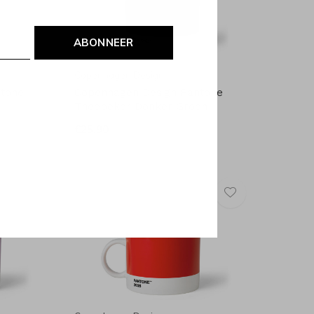
ABONNEER
Copenhagen Design
ntone
Copenhagen Design Pantone
Theebeker Donker Groen
€25,90