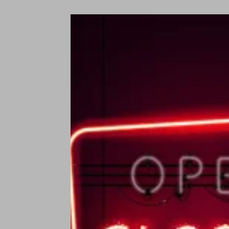
C
C
O
€