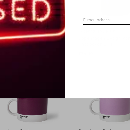
openhagen Design
Copenhagen Design
openhagen Design Pantone
Copenhagen Design Pa
heebeker Grijs
Theebeker Grijs
25,90
€25,90