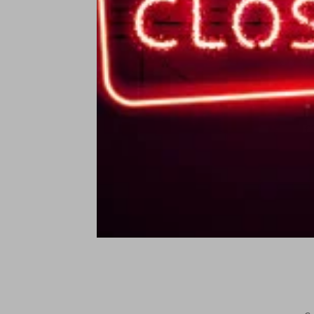
C
C
T
€