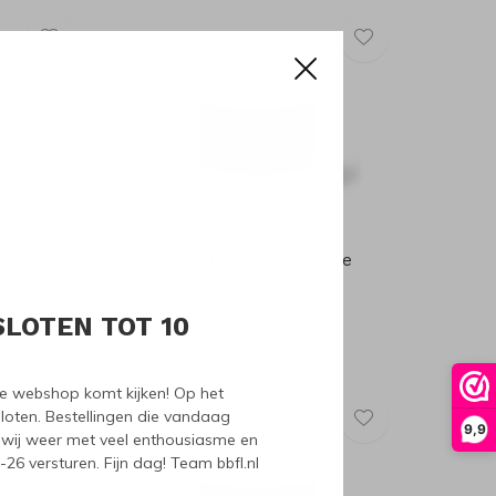
Copenhagen Design
ntone
Copenhagen Design Pantone
Theebeker Bruin
€25,90
SLOTEN TOT 10
nze webshop komt kijken! Op het
loten. Bestellingen die vandaag
9,9
wij weer met veel enthousiasme en
6 versturen. Fijn dag! Team bbfl.nl