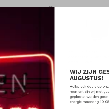
openhagen Design
Copenhagen Design
openhagen Design Cortado
Copenhagen Design Pa
ranje
Cortado Zwart
26,95
€26,95
WIJ ZIJN GE
AUGUSTUS!
Hallo, leuk dat je op o
moment zijn wij met ges
geplaatst worden gaan 
energie maandag 10-08-2