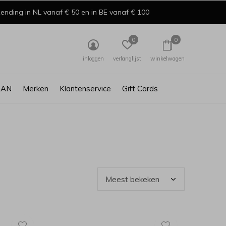
ending in NL vanaf € 50 en in BE vanaf € 100
0
0
inloggen
verlanglijst
winkelwagen
AAN
Merken
Klantenservice
Gift Cards