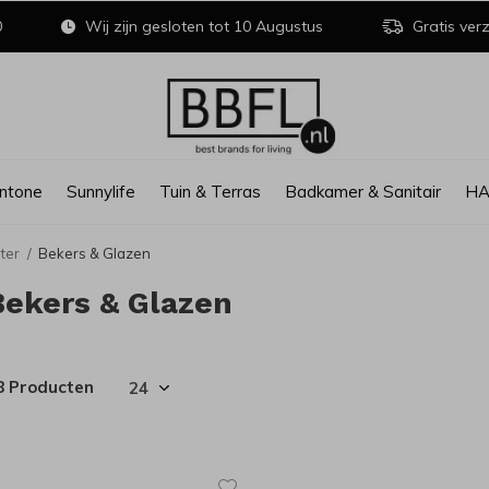
0
Wij zijn gesloten tot 10 Augustus
Gratis verz
ntone
Sunnylife
Tuin & Terras
Badkamer & Sanitair
H
ter
Bekers & Glazen
Bekers & Glazen
8 Producten