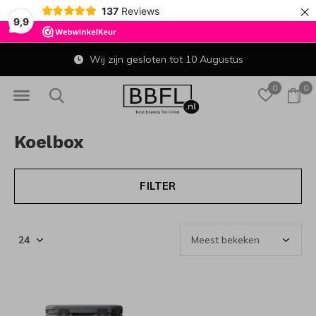
×
137
Reviews
9,9
Wij zijn gesloten tot 10 Augustus
0
0
Koelbox
FILTER