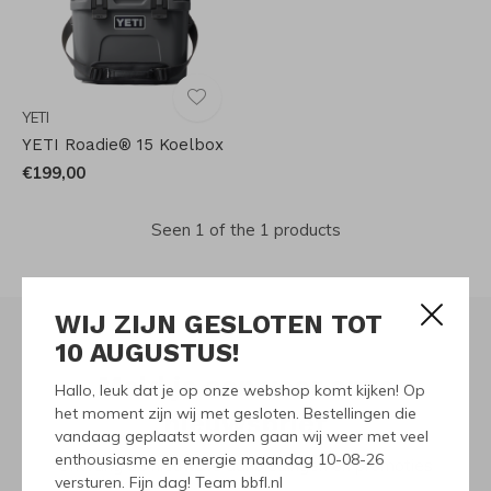
YETI
YETI Roadie® 15 Koelbox
€199,00
Seen 1 of the 1 products
WIJ ZIJN GESLOTEN TOT
10 AUGUSTUS!
Meld je aan voor onze
Hallo, leuk dat je op onze webshop komt kijken! Op
het moment zijn wij met gesloten. Bestellingen die
nieuwsbrief
vandaag geplaatst worden gaan wij weer met veel
enthousiasme en energie maandag 10-08-26
Ontvang de nieuwste aanbiedingen en promoties
versturen. Fijn dag! Team bbfl.nl