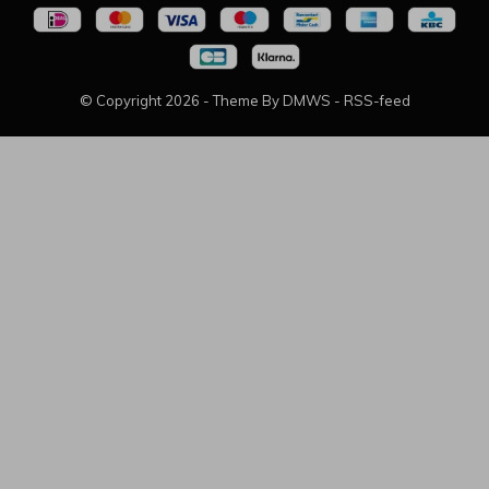
© Copyright
2026
- Theme By
DMWS
-
RSS-feed