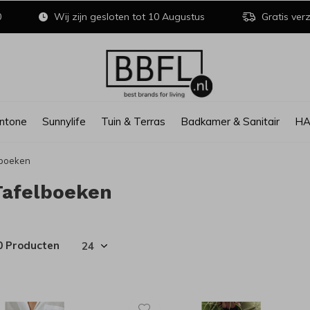
0
Wij zijn gesloten tot 10 Augustus
Gratis verz
ntone
Sunnylife
Tuin & Terras
Badkamer & Sanitair
H
lboeken
Tafelboeken
0 Producten