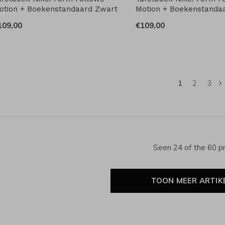
otion + Boekenstandaard Zwart
Motion + Boekenstanda
109,00
€109,00
1
2
3
Seen 24 of the 60 p
TOON MEER ARTIK