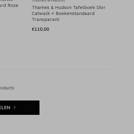
Thames & Hudson
ard Roze
Thames & Hudson Tafelboek Dior
Catwalk + Boekenstandaard
Transparant
€110,00
roducts
ELEN