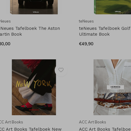
eNeues
teNeues
eNeues Tafelboek The Aston
teNeues Tafelboek Golf
artin Book
Ultimate Book
80,00
€49,90
CC Art Books
ACC Art Books
CC Art Books Tafelboek New
ACC Art Books Tafelbo