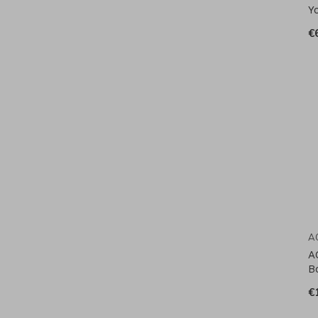
Y
€
A
A
B
€