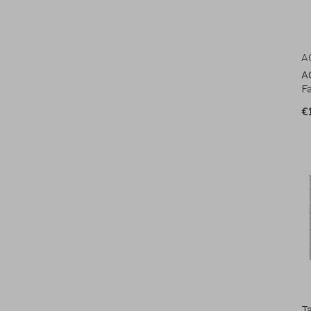
A
A
F
€
T