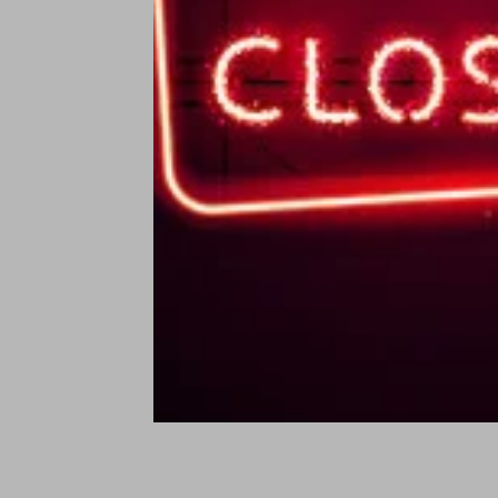
t
t
B
€