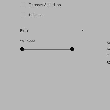
Thames & Hudson
teNeues
Prijs
€0
-
€200
A
A
+
€