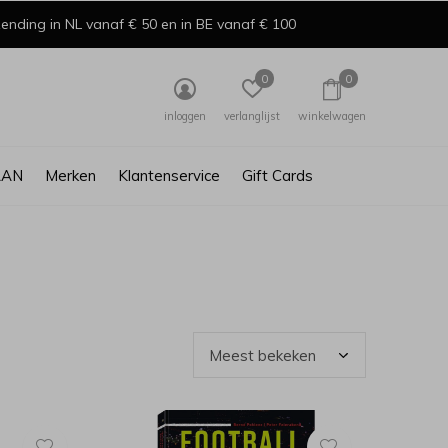
ending in NL vanaf € 50 en in BE vanaf € 100
0
0
inloggen
verlanglijst
winkelwagen
AAN
Merken
Klantenservice
Gift Cards