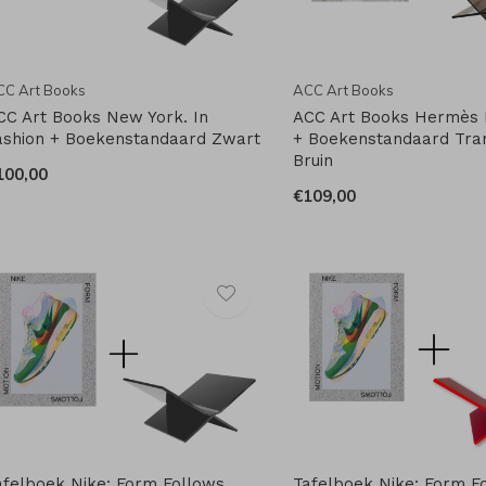
CC Art Books
ACC Art Books
CC Art Books New York. In
ACC Art Books Hermès 
ashion + Boekenstandaard Zwart
+ Boekenstandaard Tra
Bruin
100,00
€109,00
afelboek Nike: Form Follows
Tafelboek Nike: Form F