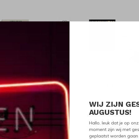
eNeues
teNeues
eNeues The Watch Book ROLEX,
teNeues Luxury +
ext Generation +
Boekenstandaard Zwar
oekenstandaard Transparant
€160,00
WIJ ZIJN GE
120,00
AUGUSTUS!
Hallo, leuk dat je op o
moment zijn wij met ges
geplaatst worden gaan 