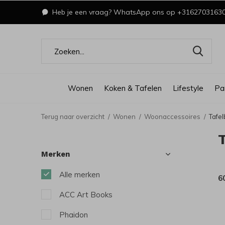
Heb je een vraag? WhatsApp ons op +3162703163
Wonen
Koken & Tafelen
Lifestyle
Pa
Terug naar overzicht
Wonen
Woonaccessoires
Tafe
Merken
Alle merken
6
ACC Art Books
Phaidon