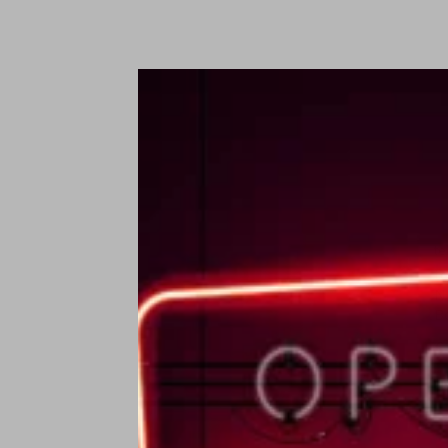
t
t
N
B
€