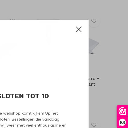
Phaidon
Phaidon Tafelboek Skateboard +
t
Boekenstandaard Transparant
€90,00
SLOTEN TOT 10
nze webshop komt kijken! Op het
loten. Bestellingen die vandaag
9,9
wij weer met veel enthousiasme en