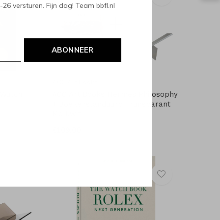
6 versturen. Fijn dag! Team bbfl.nl
ABONNEER
ACC Art Books
 Watch
ACC Art Books Hermès Philosophy
+ Boekenstandaard Transparant
Melkwit
€109,00