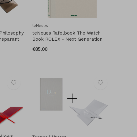
teNeues
Philosophy
teNeues Tafelboek The Watch
nsparant
Book ROLEX - Next Generation
€85,00
ollows