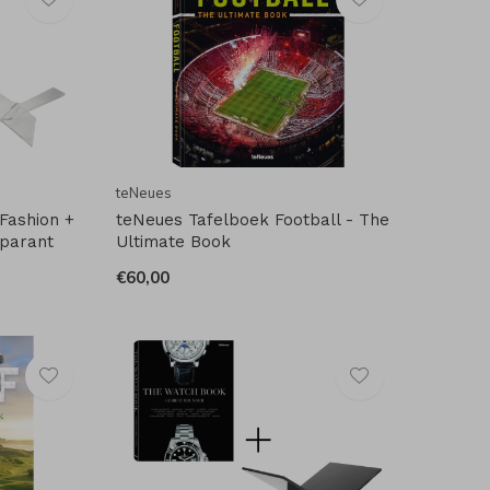
teNeues
 Fashion +
teNeues Tafelboek Football - The
parant
Ultimate Book
€60,00