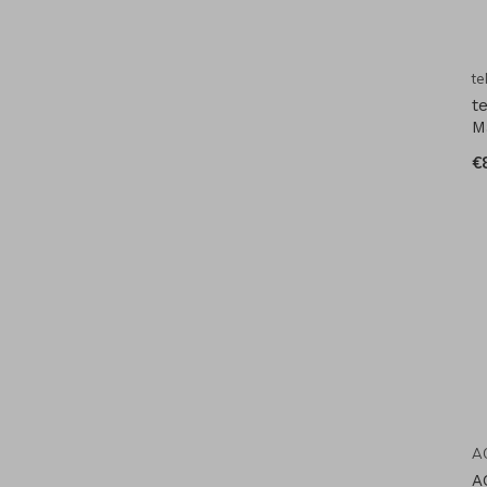
t
t
M
€
A
A