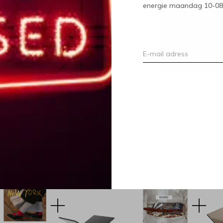
energie maandag 10-08-2
eNeues
teNeues
eNeues Tafelboek The Porsche
teNeues Tafelboek The
ook
Book ROLEX
100,00
€85,00