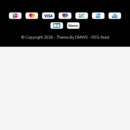
© Copyright
2026
- Theme By
DMWS
-
RSS-feed