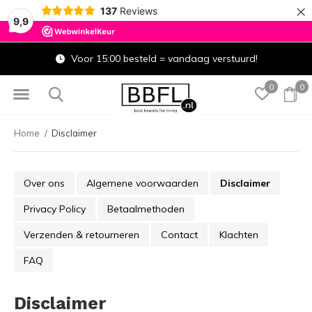
×
137
Reviews
9,9
Voor 15:00 besteld = vandaag verstuurd!
0
0
Home
Disclaimer
Over ons
Algemene voorwaarden
Disclaimer
Privacy Policy
Betaalmethoden
Verzenden & retourneren
Contact
Klachten
FAQ
Disclaimer