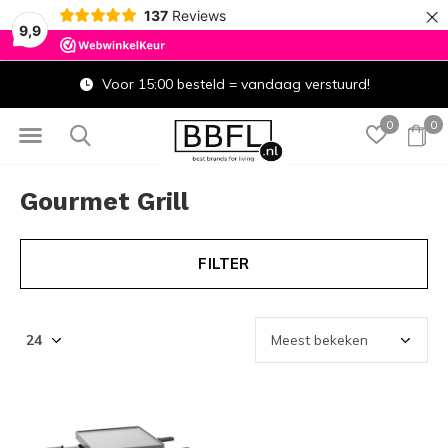
×
137
Reviews
9,9
Voor 15:00 besteld = vandaag verstuurd!
0
0
Gourmet Grill
FILTER