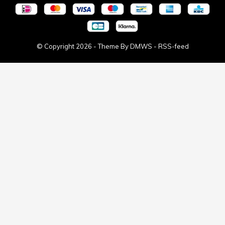
© Copyright
2026
- Theme By
DMWS
-
RSS-feed