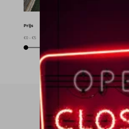
Prijs
€0
-
€5