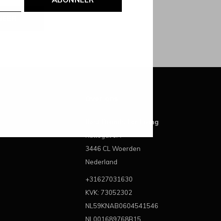
NEER
Over ons
Best Brands For Living
Kattegat 6A
3446 CL Woerden
Nederland
+31627031630
KVK: 73052302
NL59KNAB0604541546
NL001689768B15