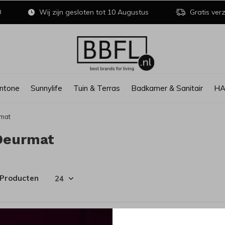
0
Wij zijn gesloten tot 10 Augustus
Gratis verz
ntone
Sunnylife
Tuin & Terras
Badkamer & Sanitair
H
mat
Deurmat
 Producten