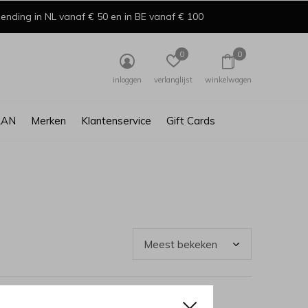
ending in NL vanaf € 50 en in BE vanaf € 100
0
0
inloggen
verlanglijst
winkelwagen
AAN
Merken
Klantenservice
Gift Cards