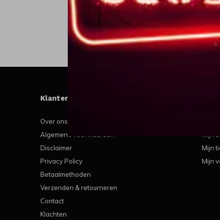
Klantenservice
Mijn
Over ons
Regis
Algemene voorwaarden
Mijn b
Disclaimer
Mijn t
Privacy Policy
Mijn v
Betaalmethoden
Verzenden & retourneren
Contact
Klachten