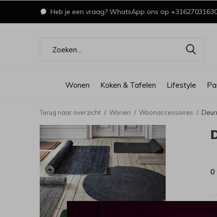
Heb je een vraag? WhatsApp ons op +3162703163
Wonen
Koken & Tafelen
Lifestyle
Pa
Terug naar overzicht
Wonen
Woonaccessoires
Deur
0