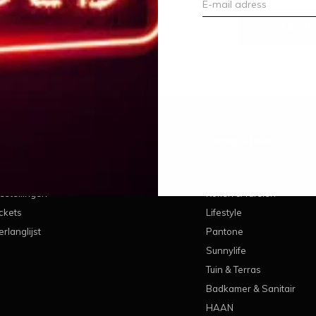
ABON
 account
Categorieën
treren
Wonen
estellingen
Koken & Tafelen
ickets
Lifestyle
erlanglijst
Pantone
Sunnylife
Tuin & Terras
Badkamer & Sanitair
HAAN