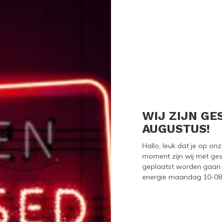
Seen 0 of the 0 pr
WIJ ZIJN GE
AUGUSTUS!
Hallo, leuk dat je op o
moment zijn wij met ges
geplaatst worden gaan 
energie maandag 10-08-2
Meld je aan voor onze nieuwsbrief
Ontvang de nieuwste aanbiedingen en promoties