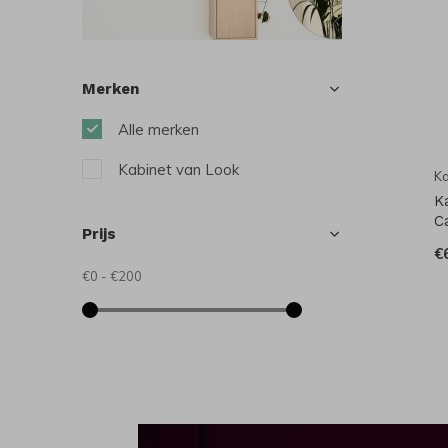
Merken
Alle merken
Kabinet van Look
Ka
K
C
Prijs
€
€0
-
€200