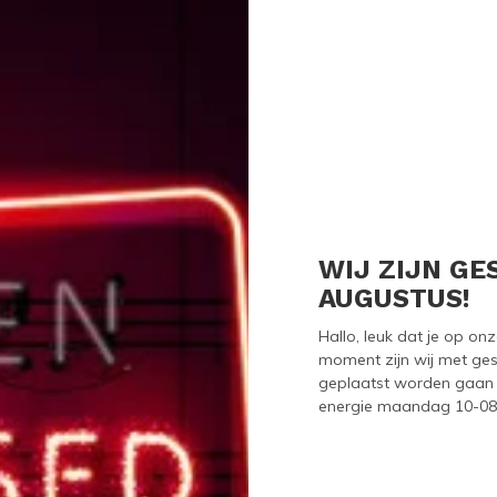
binet van Look
Kabinet van Look
abinet van Look MONOLYTH
Kabinet van Look MON
mperador
Pernice
65,00
€65,00
WIJ ZIJN GE
AUGUSTUS!
Hallo, leuk dat je op o
moment zijn wij met ges
geplaatst worden gaan 
energie maandag 10-08-2
binet van Look
Kabinet van Look
abinet van Look MONOLYTH 3-
Kabinet van Look MON