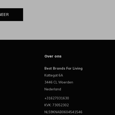
NEER
Over ons
Best Brands For Living
Kattegat 6A
3446 CL Woerden
Nederland
+31627031630
KVK: 73052302
NL59KNAB0604541546