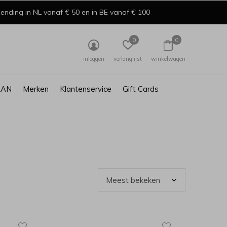
ending in NL vanaf € 50 en in BE vanaf € 100
0
0
inloggen
verlanglijst
winkelwagen
AAN
Merken
Klantenservice
Gift Cards