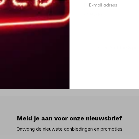
ack Guatemala
pack Carrara
165,00
€165,00
Seen 8 of the 8 pr
Meld je aan voor onze nieuwsbrief
Ontvang de nieuwste aanbiedingen en promoties