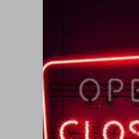
Ka
K
E
€
Ka
K