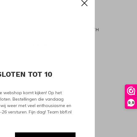
Kabinet van Look
OLYTH
Kabinet van Look MONOLYTH
Guatemala
€65,00
SLOTEN TOT 10
nze webshop komt kijken! Op het
loten. Bestellingen die vandaag
9,9
wij weer met veel enthousiasme en
6 versturen. Fijn dag! Team bbfl.nl
OLYTH 3-