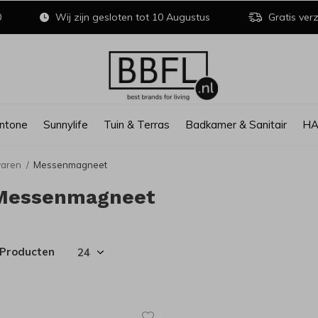
0
Wij zijn gesloten tot 10 Augustus
Gratis verz
ntone
Sunnylife
Tuin & Terras
Badkamer & Sanitair
H
waren
Messenmagneet
Messenmagneet
 Producten