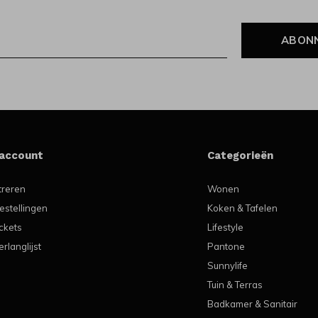
ABON
 account
Categorieën
treren
Wonen
estellingen
Koken & Tafelen
ickets
Lifestyle
erlanglijst
Pantone
Sunnylife
Tuin & Terras
Badkamer & Sanitair