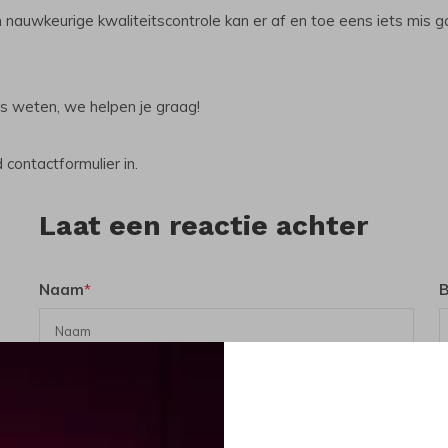
 nauwkeurige kwaliteitscontrole kan er af en toe eens iets mis
s weten, we helpen je graag!
 contactformulier in.
Laat een reactie achter
Naam
*
B
E-mail
*
* Uw e-mailadres wordt niet gepubliceerd.