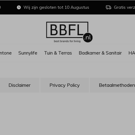
0
Wij zijn gesloten tot 10 Augustus
Gratis verz
ntone
Sunnylife
Tuin & Terras
Badkamer & Sanitair
H
Disclaimer
Privacy Policy
Betaalmethoden