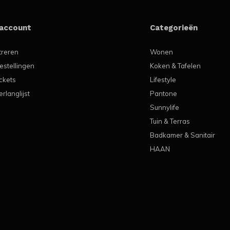
 account
Categorieën
treren
Wonen
estellingen
Koken & Tafelen
ickets
Lifestyle
erlanglijst
Pantone
Sunnylife
Tuin & Terras
Badkamer & Sanitair
HAAN