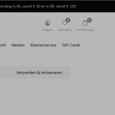
ending in NL vanaf € 50 en in BE vanaf € 100
0
0
inloggen
verlanglijst
winkelwagen
AAN
Merken
Klantenservice
Gift Cards
Verzenden & retourneren