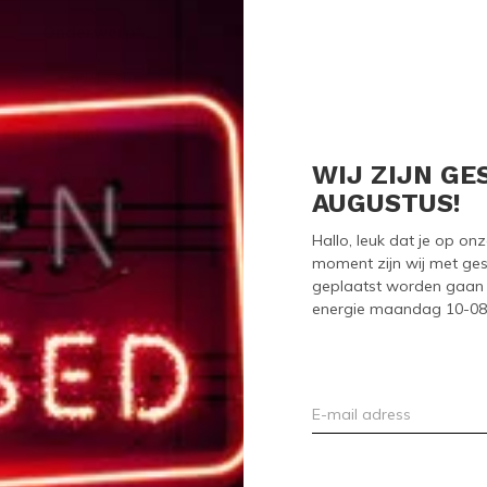
Onderwerp
*
Bericht
*
WIJ ZIJN GE
AUGUSTUS!
Hallo, leuk dat je op o
moment zijn wij met ges
geplaatst worden gaan 
energie maandag 10-08-2
* Verplichte velden