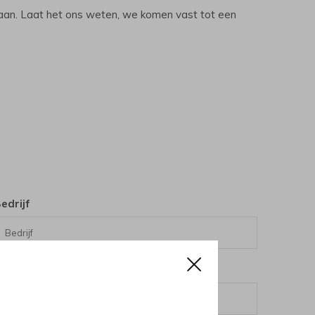
 gaan. Laat het ons weten, we komen vast tot een
edrijf
Telefoonnummer