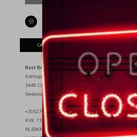
Facebook
Send us a message
CALL US
MAIL US
Best Brands For Living
Kattegat 6A
3446 CL Woerden
Nederland
Open in Google maps
+31627031630
KVK: 73052302
NL59KNAB0604541546