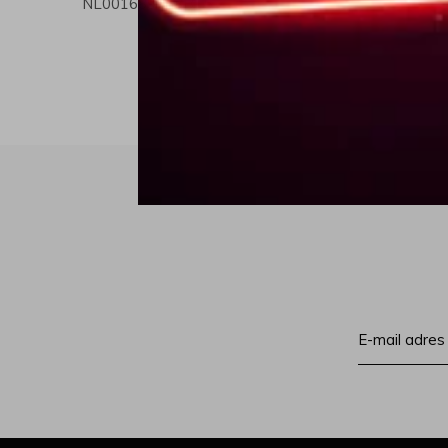
NL001689768B15