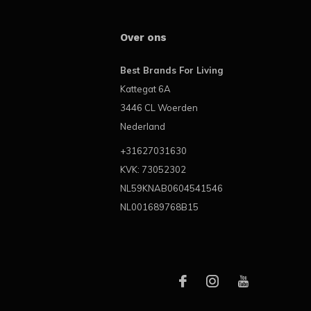
Over ons
Best Brands For Living
Kattegat 6A
3446 CL Woerden
Nederland
+31627031630
KVK: 73052302
NL59KNAB0604541546
NL001689768B15