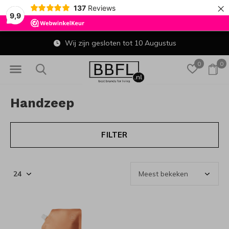
×
137
Reviews
9,9
Wij zijn gesloten tot 10 Augustus
0
0
Handzeep
FILTER