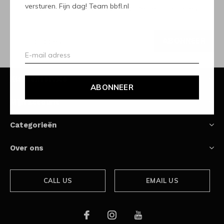
versturen. Fijn dag! Team bbfl.nl
Ontvang de nieuwste aanbiedingen en promoties
ABONNEER
Klantenservice
ABONNEER
Mijn account
Categorieën
Over ons
CALL US
EMAIL US