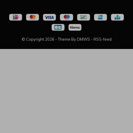
© Copyright
2026
- Theme By
DMWS
-
RSS-feed