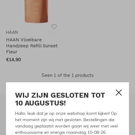
HAAN
HAAN Vloeibare
Handzeep Refill Sunset
Fleur
€14,90
Seen 1 of the 1 products
WIJ ZIJN GESLOTEN TOT
10 AUGUSTUS!
Hallo, leuk dat je op onze webshop komt kijken! Op
Meld je aan voor onze
het moment zijn wij met gesloten. Bestellingen die
vandaag geplaatst worden gaan wij weer met veel
nieuwsbrief
enthousiasme en energie maandag 10-08-26