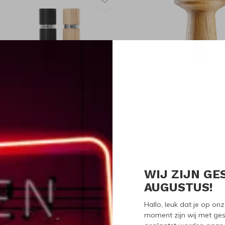
dHoc
Eva Solo
dHoc Peper- & Zoutmolen Set
Eva Solo Nordic Kitchen
Zoutmolen Groot
44,95
€43,95
WIJ ZIJN GE
Seen 2 of the 2 pr
AUGUSTUS!
Hallo, leuk dat je op o
moment zijn wij met ges