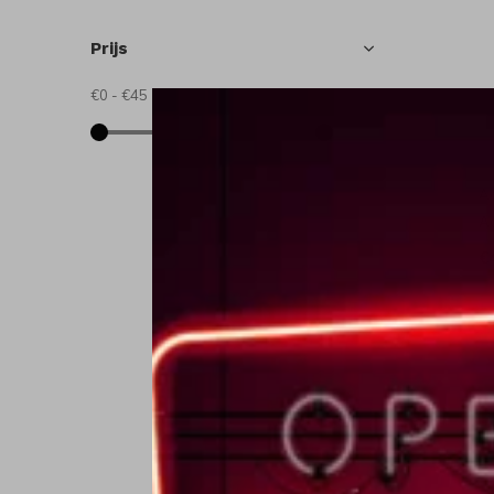
Prijs
€0
-
€45
A
A
€