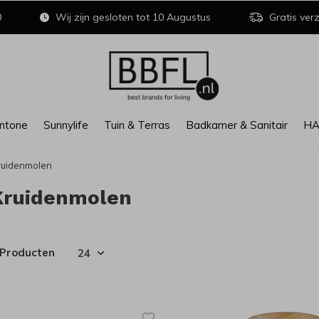
0
Wij zijn gesloten tot 10 Augustus
Gratis verz
ntone
Sunnylife
Tuin & Terras
Badkamer & Sanitair
H
ruidenmolen
Kruidenmolen
 Producten