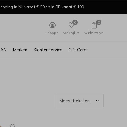
ending in NL vanaf € 50 en in BE vanaf € 100
0
0
inloggen
verlanglijst
winkelwagen
AAN
Merken
Klantenservice
Gift Cards