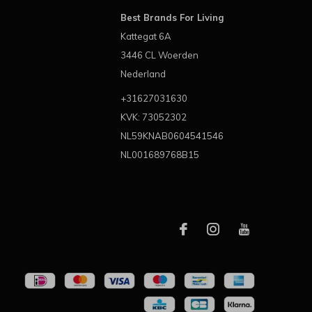
Best Brands For Living
Kattegat 6A
3446 CL Woerden
Nederland
+31627031630
KVK: 73052302
NL59KNAB0604541546
NL001689768B15