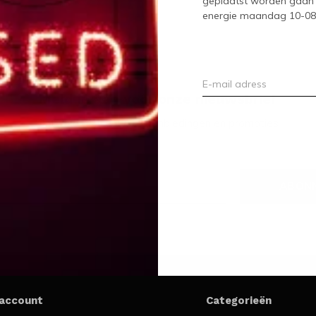
geplaatst worden gaan 
energie maandag 10-08-2
Meld je aan voor onze nieuwsbrief
Ontvang de nieuwste aanbiedingen en promoties
ABON
 account
Categorieën