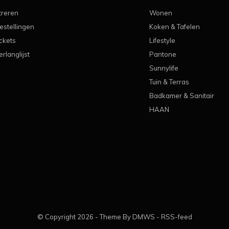
treren
Wonen
estellingen
Koken & Tafelen
ickets
Lifestyle
erlanglijst
Pantone
Sunnylife
Tuin & Terras
Badkamer & Sanitair
HAAN
© Copyright
2026
- Theme By
DMWS
-
RSS-feed