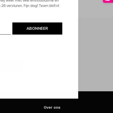
wij weer met veel enthousiasme en
6 versturen. Fijn dag! Team bbfl.nl
ABONNEER
NEER
Over ons