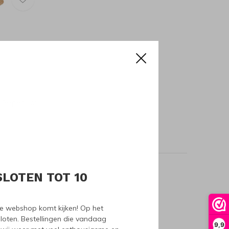
 Peper- of
SLOTEN TOT 10
oducts
nze webshop komt kijken! Op het
loten. Bestellingen die vandaag
9,9