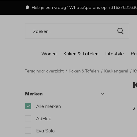
Heb je een vraag? WhatsApp ons op +3162703163
Wonen
Koken & Tafelen
Lifestyle
Pa
Terug naar overzicht
Koken & Tafelen
Keukengerei
K
Merken
Alle merken
2
AdHoc
Eva Solo