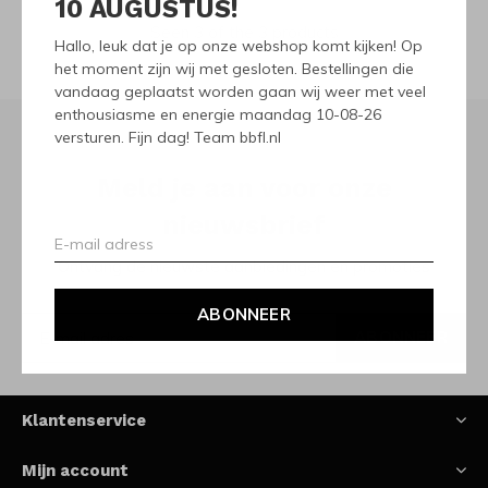
10 AUGUSTUS!
Seen 3 of the 3 products
Hallo, leuk dat je op onze webshop komt kijken! Op
het moment zijn wij met gesloten. Bestellingen die
vandaag geplaatst worden gaan wij weer met veel
enthousiasme en energie maandag 10-08-26
versturen. Fijn dag! Team bbfl.nl
Meld je aan voor onze
nieuwsbrief
Ontvang de nieuwste aanbiedingen en promoties
ABONNEER
ABONNEER
Klantenservice
Mijn account