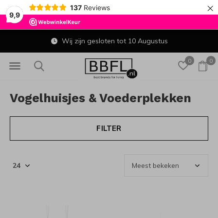
×
137
Reviews
9,9
Wij zijn gesloten tot 10 Augustus
0
0
Vogelhuisjes & Voederplekken
FILTER