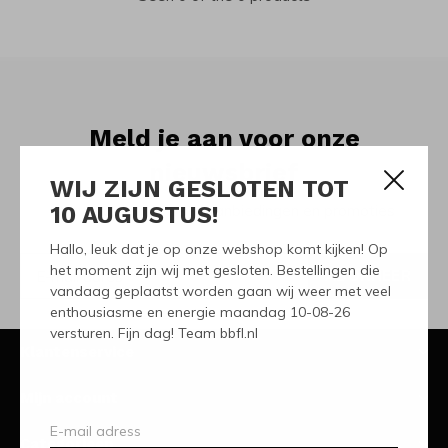
Meld je aan voor onze
nieuwsbrief
WIJ ZIJN GESLOTEN TOT
10 AUGUSTUS!
Ontvang de nieuwste aanbiedingen en promoties
Hallo, leuk dat je op onze webshop komt kijken! Op
het moment zijn wij met gesloten. Bestellingen die
ABONNEER
vandaag geplaatst worden gaan wij weer met veel
enthousiasme en energie maandag 10-08-26
versturen. Fijn dag! Team bbfl.nl
Klantenservice
Mijn account
Categorieën