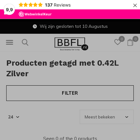
×
137
Reviews
9,9
Wij zijn gesloten tot 10 Augustus
0
0
Producten getagd met 0.42L
Zilver
FILTER
Seen 0 of the 0 products