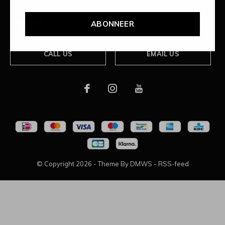
Over ons
ABONNEER
CALL US
EMAIL US
© Copyright
2026
- Theme By
DMWS
-
RSS-feed