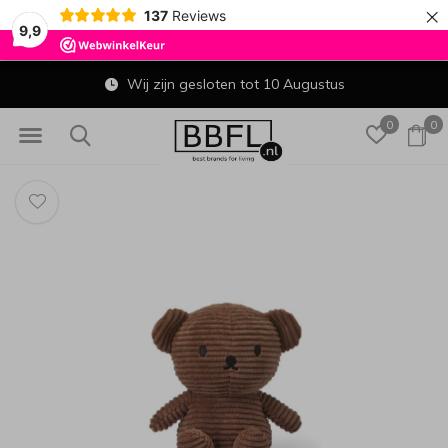
×
137
Reviews
9,9
Wij zijn gesloten tot 10 Augustus
0
0