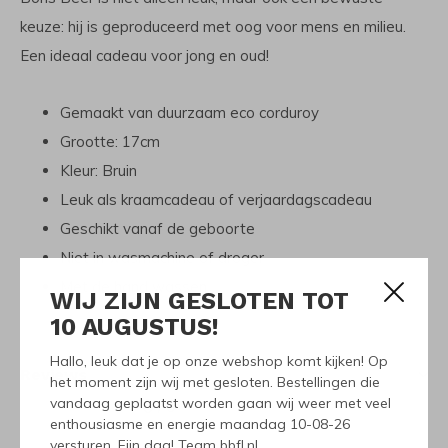
keuze: hij is geproduceerd met oog voor mens en milieu.
Een ideaal cadeau voor jong en oud!
Gemaakt van duurzaam eco corduroy
Grootte: 17cm
Kleur: Bruin
Leuk als kraamcadeau of verjaardagscadeau
Geschikt vanaf de geboorte
Niet in wasmachine of droger
Met de hand wassen
WIJ ZIJN GESLOTEN TOT
10 AUGUSTUS!
Hallo, leuk dat je op onze webshop komt kijken! Op
Reviews
het moment zijn wij met gesloten. Bestellingen die
0
vandaag geplaatst worden gaan wij weer met veel
/ 5
enthousiasme en energie maandag 10-08-26
versturen. Fijn dag! Team bbfl.nl