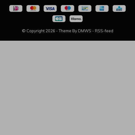
© Copyright
2026
- Theme By
DMWS
-
RSS-feed