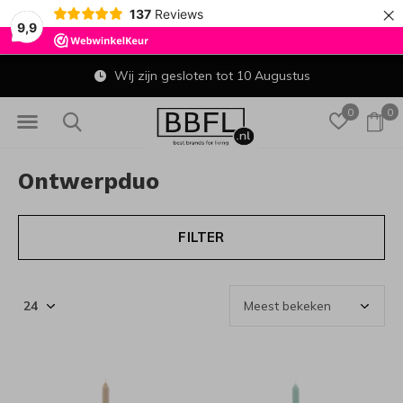
×
137
Reviews
9,9
Wij zijn gesloten tot 10 Augustus
0
0
Ontwerpduo
FILTER