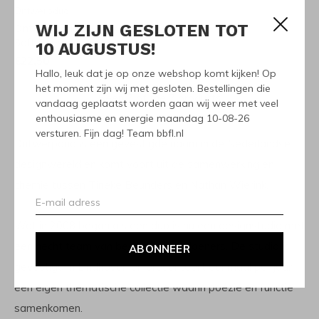
Ontwerpduo
WIJ ZIJN GESLOTEN TOT
Ontwerpduo Tallow Kaars
Soft Grey
10 AUGUSTUS!
€22,50
Hallo, leuk dat je op onze webshop komt kijken! Op
het moment zijn wij met gesloten. Bestellingen die
Seen 7 of the 7 products
vandaag geplaatst worden gaan wij weer met veel
enthousiasme en energie maandag 10-08-26
versturen. Fijn dag! Team bbfl.nl
Ontwerpduo is een gevestigde naam in de Nederlandse
designwereld en komt voort uit de samenwerking en
chemie tussen Tineke Beunders en Nathan Wierink.
Wat in 2008 begon als een duo is nu een designstudio met
een hecht team van bedenkers en doeners. De studio is
ABONNEER
gevestigd in Eindhoven en presenteert eenmaal per jaar
een eigen thematische collectie waarin poëzie en functie
samenkomen.