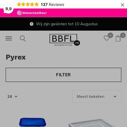
×
137
Reviews
9,9
Wij zijn gesloten tot 10 Augustus
0
0
Pyrex
FILTER