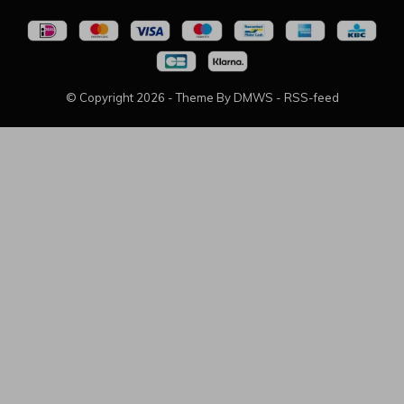
© Copyright
2026
- Theme By
DMWS
-
RSS-feed