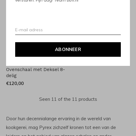
versturen. Fijn dag! Team bbfl.nl
ABONNEER
Pyrex
Pyrex Cook & Freeze
Ovenschaal met Deksel 8-
delig
€120,00
Seen 11 of the 11 products
Door hun decennialange ervaring in de wereld van
kookgerei, mag Pyrex zichzelf kronen tot een van de