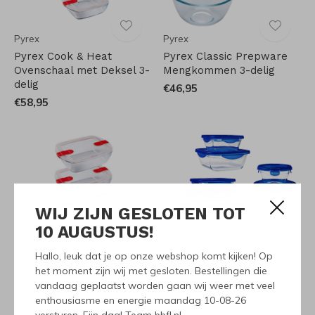
Pyrex
Pyrex
Pyrex Cook & Heat
Pyrex Classic Prepware
Ovenschaal met Deksel 3-
Mengkommen 3-delig
delig
€46,95
€58,95
WIJ ZIJN GESLOTEN TOT
10 AUGUSTUS!
Pyrex
Pyrex
Hallo, leuk dat je op onze webshop komt kijken! Op
Pyrex Cook & Heat
Pyrex Cook & Go
het moment zijn wij met gesloten. Bestellingen die
Ovenschaal met Deksel 3-
Ovenschaal met Deksel 7-
vandaag geplaatst worden gaan wij weer met veel
delig
delig
enthousiasme en energie maandag 10-08-26
€58,95
€100,00