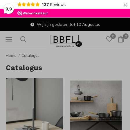
×
137
Reviews
9,9
Wij zijn gesloten tot 10 Augustus
0
0
Home
Catalogus
Catalogus