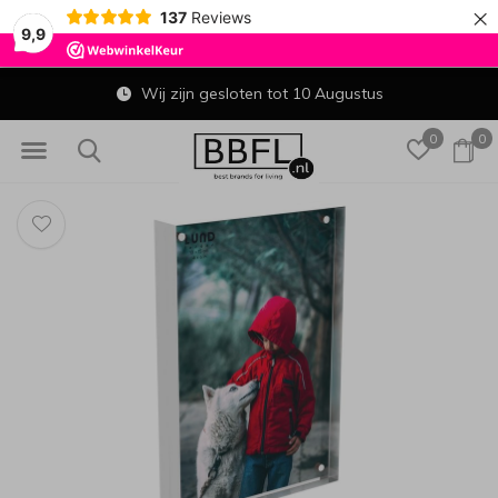
×
137
Reviews
9,9
Wij zijn gesloten tot 10 Augustus
0
0