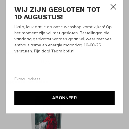
WIJ ZIJN GESLOTEN TOT
Serie: Skittle
10 AUGUSTUS!
Kleur: Wit
Hallo, leuk dat je op onze webshop komt kijken! Op
Afmeting: 10x15x2cm
het moment zijn wij met gesloten. Bestellingen die
vandaag geplaatst worden gaan wij weer met veel
enthousiasme en energie maandag 10-08-26
versturen. Fijn dag! Team bbfl.nl
Reviews
0
/ 5
Recente artikelen
ABONNEER