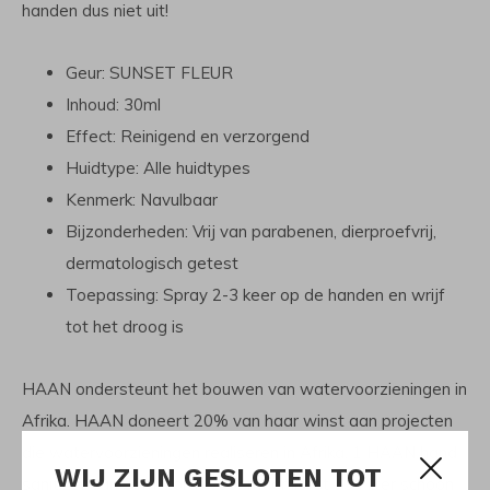
handen dus niet uit!
‎Geur: SUNSET FLEUR
Inhoud: 30ml
‎Effect: Reinigend en verzorgend
‎Huidtype: Alle huidtypes‎
Kenmerk: Navulbaar
‎Bijzonderheden: Vrij van parabenen, dierproefvrij,
dermatologisch getest‎
‎Toepassing: Spray 2-3 keer op de handen en wrijf
tot het droog is‎
HAAN ondersteunt het bouwen van watervoorzieningen in
Afrika. HAAN doneert 20% van haar winst aan projecten
die watervoorzieningen realiseren in Afrika. 1 HAAN hand
WIJ ZIJN GESLOTEN TOT
sanitizer van 30ml zorgt voor maar liefst 134 liter schoon