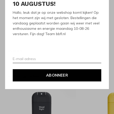
10 AUGUSTUS!
water in Afrika. Het boren van veilige waterputten in kleine
Hallo, leuk dat je op onze webshop komt kijken! Op
gemeenschappen in Afrika betekent betere
het moment zijn wij met gesloten. Bestellingen die
gezondheidsomstandigheden, toegang tot onderwijs en
vandaag geplaatst worden gaan wij weer met veel
een betere economische ontwikkeling.
enthousiasme en energie maandag 10-08-26
versturen. Fijn dag! Team bbfl.nl
Reviews
0
/ 5
ABONNEER
Related articles