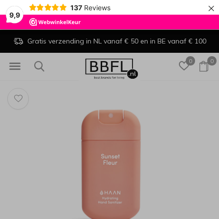
×
137
Reviews
9,9
Gratis verzending in NL vanaf € 50 en in BE vanaf € 100
0
0