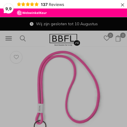
×
137
Reviews
9,9
Wij zijn gesloten tot 10 Augustus
0
0