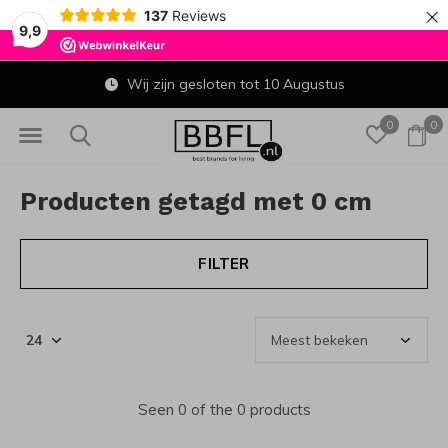
×
137
Reviews
9,9
Wij zijn gesloten tot 10 Augustus
0
0
Producten getagd met 0 cm
FILTER
Seen 0 of the 0 products