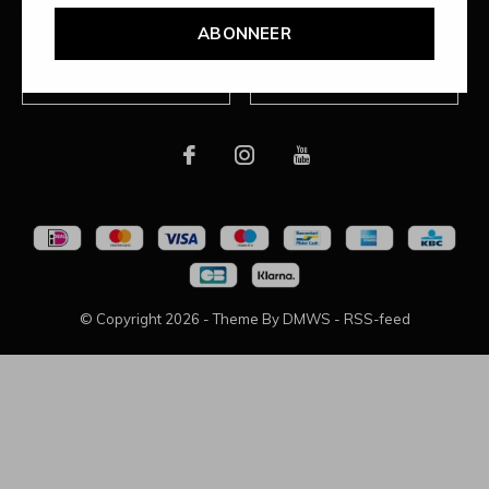
Over ons
ABONNEER
CALL US
EMAIL US
© Copyright
2026
- Theme By
DMWS
-
RSS-feed