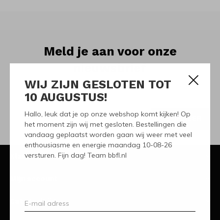
Meld je aan voor onze
nieuwsbrief
WIJ ZIJN GESLOTEN TOT
Ontvang de nieuwste aanbiedingen en promoties
10 AUGUSTUS!
Hallo, leuk dat je op onze webshop komt kijken! Op
ABONNEER
het moment zijn wij met gesloten. Bestellingen die
vandaag geplaatst worden gaan wij weer met veel
enthousiasme en energie maandag 10-08-26
versturen. Fijn dag! Team bbfl.nl
Klantenservice
Mijn account
Categorieën