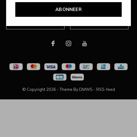
Over ons
ABONNEER
CALL US
EMAIL US
© Copyright
2026
- Theme By
DMWS
-
RSS-feed