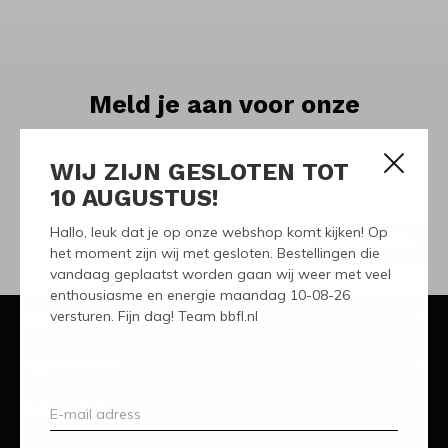
Meld je aan voor onze
nieuwsbrief
WIJ ZIJN GESLOTEN TOT
Ontvang de nieuwste aanbiedingen en promoties
10 AUGUSTUS!
Hallo, leuk dat je op onze webshop komt kijken! Op
ABONNEER
het moment zijn wij met gesloten. Bestellingen die
vandaag geplaatst worden gaan wij weer met veel
enthousiasme en energie maandag 10-08-26
versturen. Fijn dag! Team bbfl.nl
Klantenservice
Mijn account
Categorieën