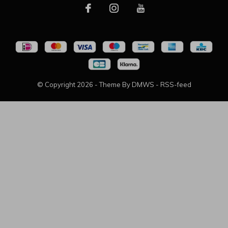
© Copyright
2026
- Theme By
DMWS
-
RSS-feed