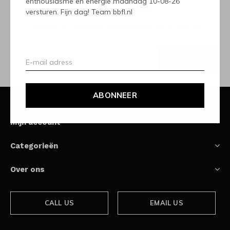
enthousiasme en energie maandag 10-08-26
nieuwsbrief
versturen. Fijn dag! Team bbfl.nl
Ontvang de nieuwste aanbiedingen en promoties
ABONNEER
ABONNEER
Klantenservice
Mijn account
Categorieën
Over ons
CALL US
EMAIL US