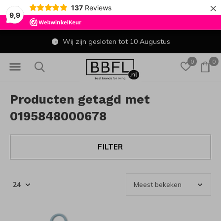
×
137
Reviews
9,9
Wij zijn gesloten tot 10 Augustus
0
0
Producten getagd met
0195848000678
FILTER