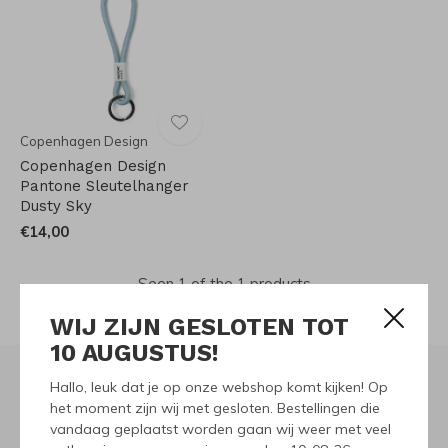
Copenhagen Design
Copenhagen Design
Pantone Sleutelhanger
Dusty Sky
€14,00
Seen 1 of the 1 products
WIJ ZIJN GESLOTEN TOT
10 AUGUSTUS!
Hallo, leuk dat je op onze webshop komt kijken! Op
het moment zijn wij met gesloten. Bestellingen die
Meld je aan voor onze
vandaag geplaatst worden gaan wij weer met veel