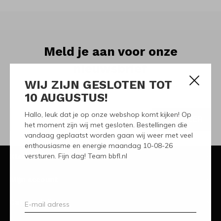
Meld je aan voor onze
nieuwsbrief
WIJ ZIJN GESLOTEN TOT
Ontvang de nieuwste aanbiedingen en promoties
10 AUGUSTUS!
Hallo, leuk dat je op onze webshop komt kijken! Op
ABONNEER
het moment zijn wij met gesloten. Bestellingen die
vandaag geplaatst worden gaan wij weer met veel
enthousiasme en energie maandag 10-08-26
versturen. Fijn dag! Team bbfl.nl
Klantenservice
Mijn account
Categorieën