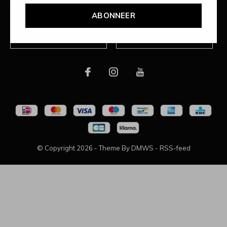
Over ons
ABONNEER
CALL US
EMAIL US
© Copyright
2026
- Theme By
DMWS
-
RSS-feed