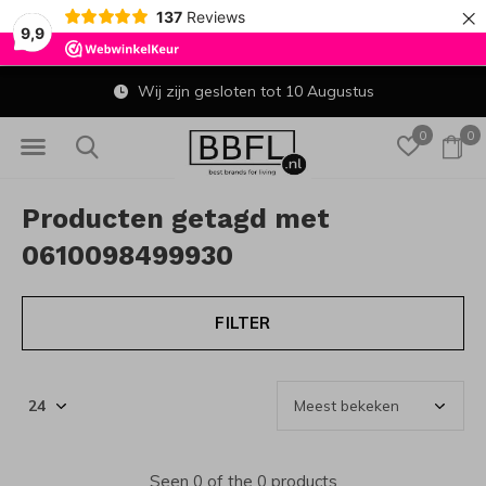
×
137
Reviews
9,9
Wij zijn gesloten tot 10 Augustus
0
0
Producten getagd met
0610098499930
FILTER
Seen 0 of the 0 products