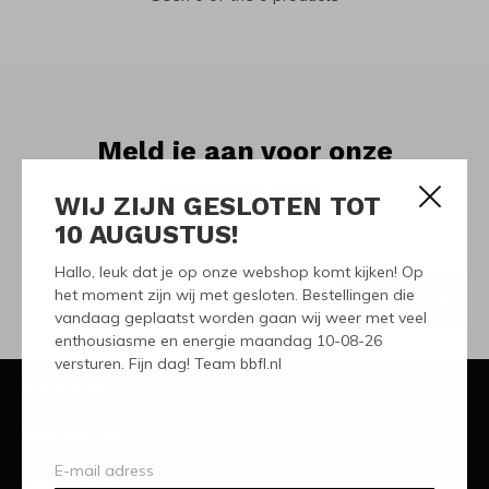
Meld je aan voor onze
nieuwsbrief
WIJ ZIJN GESLOTEN TOT
10 AUGUSTUS!
Ontvang de nieuwste aanbiedingen en promoties
Hallo, leuk dat je op onze webshop komt kijken! Op
het moment zijn wij met gesloten. Bestellingen die
ABONNEER
vandaag geplaatst worden gaan wij weer met veel
enthousiasme en energie maandag 10-08-26
versturen. Fijn dag! Team bbfl.nl
Klantenservice
Mijn account
Categorieën