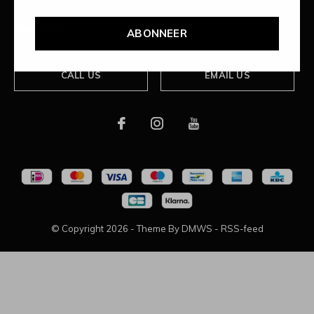
Over ons
ABONNEER
CALL US
EMAIL US
© Copyright
2026
- Theme By
DMWS
-
RSS-feed