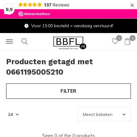
×
137
Reviews
9,9
Voor 15:00 besteld = vandaag verstuurd!
0
0
Producten getagd met
0661195005210
FILTER
Seen 0 of the 0 products