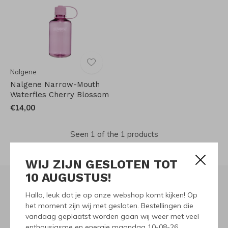
Nalgene
Nalgene Narrow-Mouth
Waterfles Cherry Blossom
€14,00
Seen 1 of the 1 products
WIJ ZIJN GESLOTEN TOT
10 AUGUSTUS!
Hallo, leuk dat je op onze webshop komt kijken! Op
Meld je aan voor onze
het moment zijn wij met gesloten. Bestellingen die
vandaag geplaatst worden gaan wij weer met veel
nieuwsbrief
enthousiasme en energie maandag 10-08-26