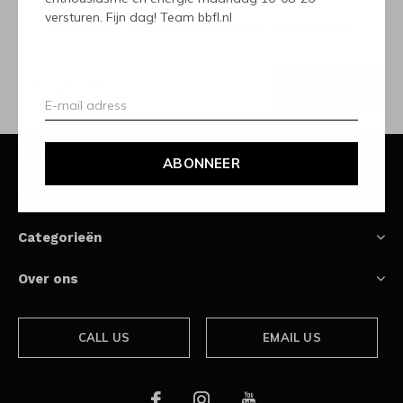
versturen. Fijn dag! Team bbfl.nl
Ontvang de nieuwste aanbiedingen en promoties
ABONNEER
Klantenservice
ABONNEER
Mijn account
Categorieën
Over ons
CALL US
EMAIL US