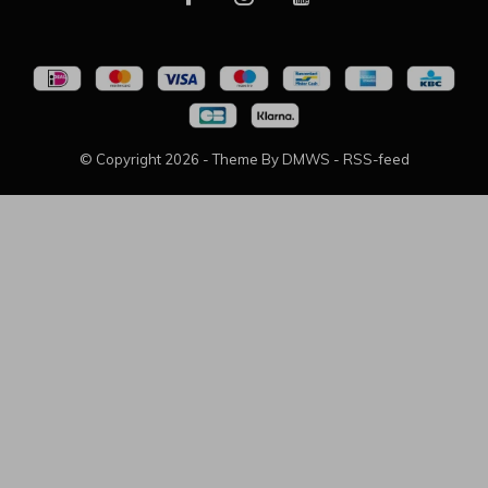
© Copyright
2026
- Theme By
DMWS
-
RSS-feed