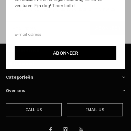
versturen. Fijn dag! Team bbfl.nl
Ontvang de nieuwste aanbiedingen en promoties
ABONNEER
Klantenservice
ABONNEER
Mijn account
Categorieën
Over ons
CALL US
EMAIL US