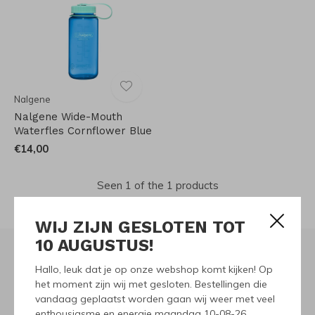
Nalgene
Nalgene Wide-Mouth
Waterfles Cornflower Blue
€14,00
Seen 1 of the 1 products
WIJ ZIJN GESLOTEN TOT
10 AUGUSTUS!
Hallo, leuk dat je op onze webshop komt kijken! Op
Meld je aan voor onze
het moment zijn wij met gesloten. Bestellingen die
vandaag geplaatst worden gaan wij weer met veel
nieuwsbrief
enthousiasme en energie maandag 10-08-26