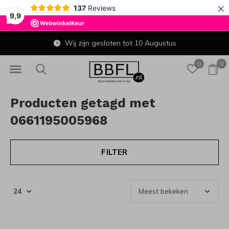
×
137
Reviews
9,9
Wij zijn gesloten tot 10 Augustus
0
0
Producten getagd met
0661195005968
FILTER