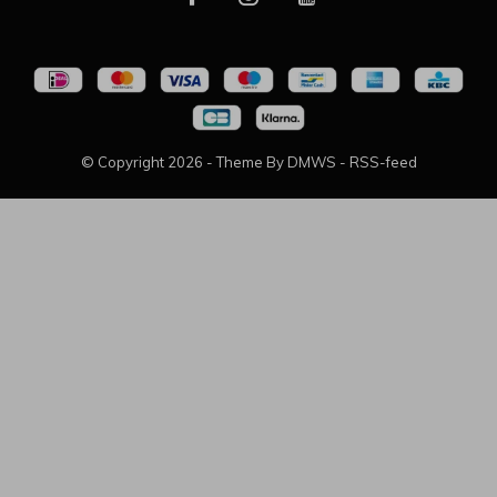
© Copyright
2026
- Theme By
DMWS
-
RSS-feed