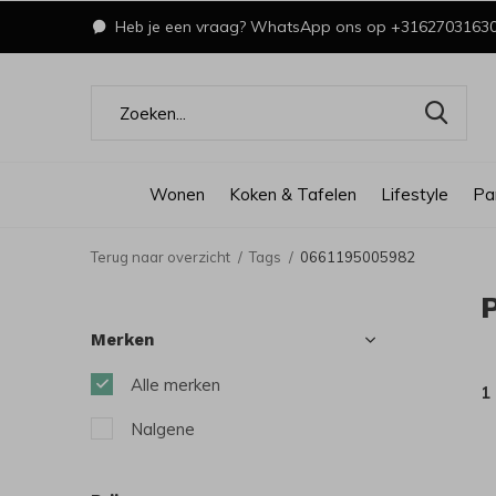
Heb je een vraag? WhatsApp ons op +3162703163
Wonen
Koken & Tafelen
Lifestyle
Pa
Terug naar overzicht
Tags
0661195005982
Merken
Alle merken
1
Nalgene