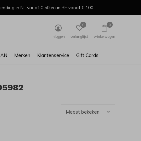
ending in NL vanaf € 50 en in BE vanaf € 100
0
0
inloggen
verlanglijst
winkelwagen
AAN
Merken
Klantenservice
Gift Cards
05982