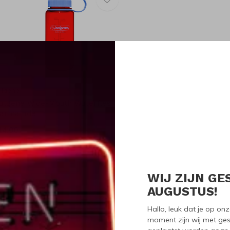
algene
algene Wide-Mouth Waterfles
armalade
14,00
WIJ ZIJN GE
Seen 1 of the 1 pr
AUGUSTUS!
Hallo, leuk dat je op o
moment zijn wij met ges