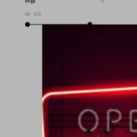
Prijs
€0
-
€15
N
N
M
€