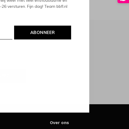
wij weer met veel enthousiasme en
6 versturen. Fijn dag! Team bbfl.nl
ABONNEER
NEER
Over ons