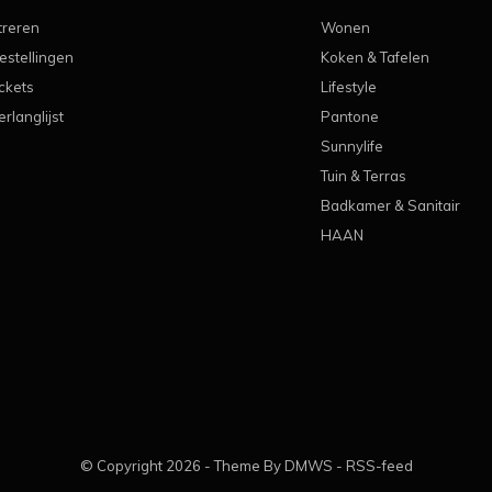
treren
Wonen
estellingen
Koken & Tafelen
ickets
Lifestyle
erlanglijst
Pantone
Sunnylife
Tuin & Terras
Badkamer & Sanitair
HAAN
© Copyright
2026
- Theme By
DMWS
-
RSS-feed