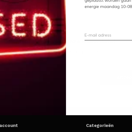
geplaatst worden gaan 
energie maandag 10-08-2
Meld je aan voor onze nieuwsbrief
Ontvang de nieuwste aanbiedingen en promoties
ABON
 account
Categorieën