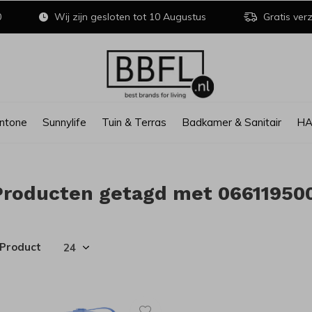
0
Wij zijn gesloten tot 10 Augustus
Gratis verz
ntone
Sunnylife
Tuin & Terras
Badkamer & Sanitair
H
Producten getagd met 06611950
 Product