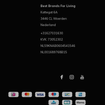
Best Brands For Living
Kattegat 6A
3446 CL Woerden
Nederland
+31627031630
KVK: 73052302
NL59KNAB0604541546
NL001689768B15