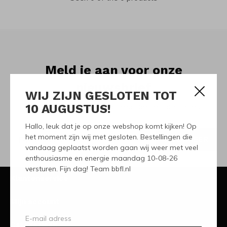
Meld je aan voor onze
nieuwsbrief
WIJ ZIJN GESLOTEN TOT
10 AUGUSTUS!
Ontvang de nieuwste aanbiedingen en promoties
Hallo, leuk dat je op onze webshop komt kijken! Op
het moment zijn wij met gesloten. Bestellingen die
ABONNEER
vandaag geplaatst worden gaan wij weer met veel
enthousiasme en energie maandag 10-08-26
versturen. Fijn dag! Team bbfl.nl
Klantenservice
Mijn account
Categorieën