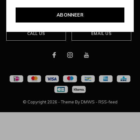
Over ons
ABONNEER
CALL US
EMAIL US
© Copyright
2026
- Theme By
DMWS
-
RSS-feed