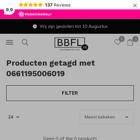
×
137
Reviews
9,9
Wij zijn gesloten tot 10 Augustus
0
0
Producten getagd met
0661195006019
FILTER
Seen 0 of the 0 products