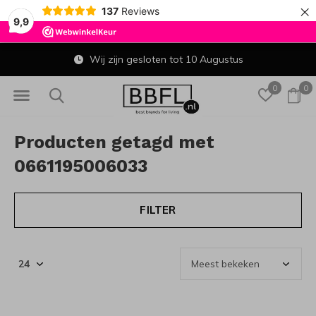
×
137
Reviews
9,9
Wij zijn gesloten tot 10 Augustus
0
0
Producten getagd met
0661195006033
FILTER