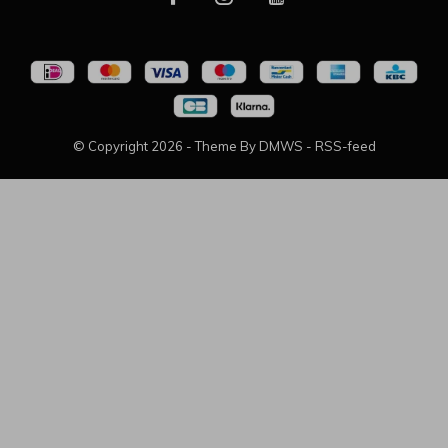
© Copyright
2026
- Theme By
DMWS
-
RSS-feed