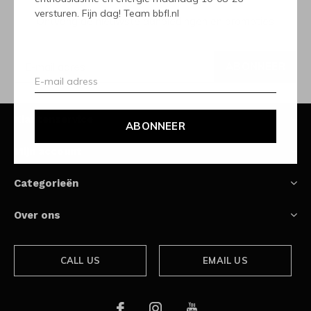
versturen. Fijn dag! Team bbfl.nl
Ontvang de nieuwste aanbiedingen en promoties
ABONNEER
Klantenservice
ABONNEER
Mijn account
Categorieën
Over ons
CALL US
EMAIL US