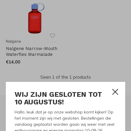
Nalgene
Nalgene Narrow-Mouth
Waterfles Marmalade
€14,00
Seen 1 of the 1 products
WIJ ZIJN GESLOTEN TOT
10 AUGUSTUS!
Hallo, leuk dat je op onze webshop komt kijken! Op
Meld je aan voor onze
het moment zijn wij met gesloten. Bestellingen die
vandaag geplaatst worden gaan wij weer met veel
nieuwsbrief
enthousiasme en energie maandag 10-08-26