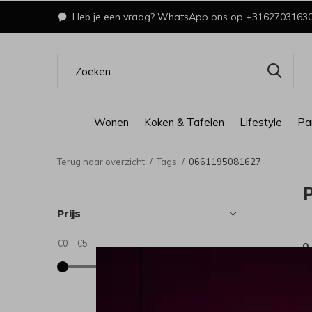
Heb je een vraag? WhatsApp ons op +3162703163
Wonen
Koken & Tafelen
Lifestyle
Pa
Terug naar overzicht
Tags
0661195081627
Prijs
€0
-
€5
0