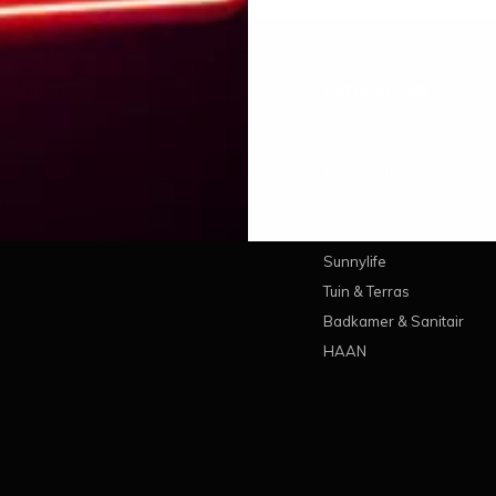
 account
Categorieën
treren
Wonen
estellingen
Koken & Tafelen
ickets
Lifestyle
erlanglijst
Pantone
Sunnylife
Tuin & Terras
Badkamer & Sanitair
HAAN