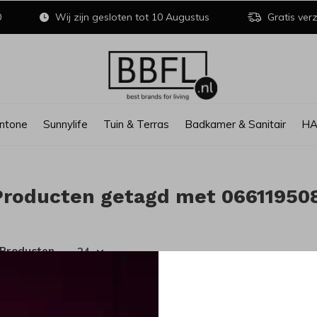
0
Wij zijn gesloten tot 10 Augustus
Gratis verz
ntone
Sunnylife
Tuin & Terras
Badkamer & Sanitair
H
Producten getagd met 06611950
 Producten