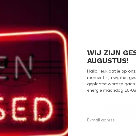
Seen 0 of the 0 pr
WIJ ZIJN GE
AUGUSTUS!
Hallo, leuk dat je op o
Meld je aan voor onze nieuwsbrief
moment zijn wij met ges
geplaatst worden gaan 
Ontvang de nieuwste aanbiedingen en promoties
energie maandag 10-08-2
ABON