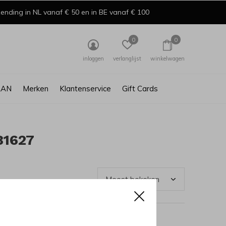
ending in NL vanaf € 50 en in BE vanaf € 100
0
0
inloggen
verlanglijst
winkelwagen
AAN
Merken
Klantenservice
Gift Cards
81627