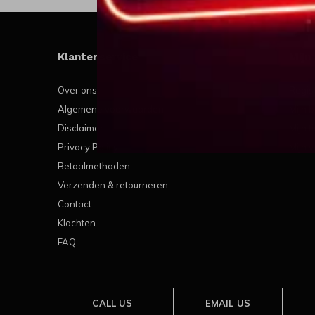
Klantenservice
Mijn
Over ons
Regis
Algemene voorwaarden
Mijn b
Disclaimer
Mijn t
Privacy Policy
Mijn v
Betaalmethoden
Verzenden & retourneren
Contact
Klachten
FAQ
CALL US
EMAIL US