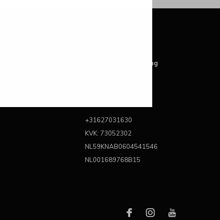
Over ons
Best Brands For Living
Kattegat 6A
3446 CL Woerden
Nederland
+31627031630
KVK: 73052302
NL59KNAB0604541546
NL001689768B15