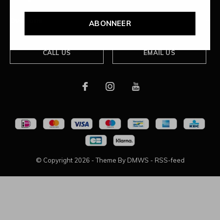
Over ons
ABONNEER
CALL US
EMAIL US
© Copyright
2026
- Theme By
DMWS
-
RSS-feed