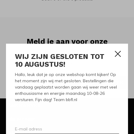
Meld je aan voor onze
nieuwsbrief
WIJ ZIJN GESLOTEN TOT
10 AUGUSTUS!
Ontvang de nieuwste aanbiedingen en promoties
Hallo, leuk dat je op onze webshop komt kijken! Op
het moment zijn wij met gesloten. Bestellingen die
ABONNEER
vandaag geplaatst worden gaan wij weer met veel
enthousiasme en energie maandag 10-08-26
versturen. Fijn dag! Team bbfl.nl
Klantenservice
Mijn account
Categorieën