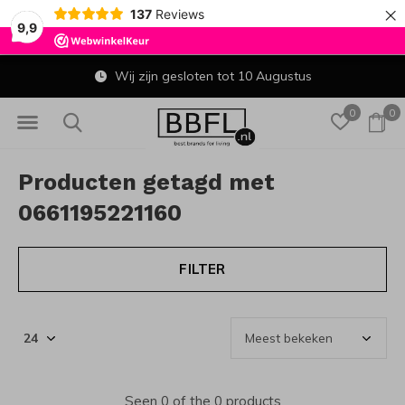
×
137
Reviews
9,9
Wij zijn gesloten tot 10 Augustus
0
0
Producten getagd met
0661195221160
FILTER
Seen 0 of the 0 products