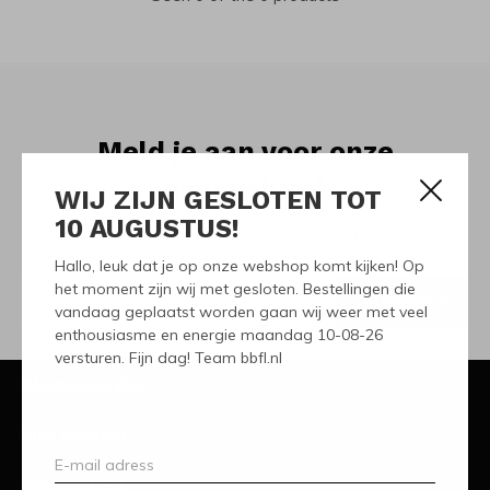
Meld je aan voor onze
nieuwsbrief
WIJ ZIJN GESLOTEN TOT
10 AUGUSTUS!
Ontvang de nieuwste aanbiedingen en promoties
Hallo, leuk dat je op onze webshop komt kijken! Op
het moment zijn wij met gesloten. Bestellingen die
ABONNEER
vandaag geplaatst worden gaan wij weer met veel
enthousiasme en energie maandag 10-08-26
versturen. Fijn dag! Team bbfl.nl
Klantenservice
Mijn account
Categorieën