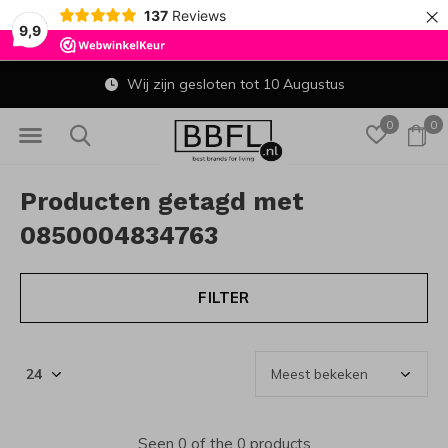
×
137
Reviews
9,9
Wij zijn gesloten tot 10 Augustus
0
0
Producten getagd met
0850004834763
FILTER
Seen 0 of the 0 products