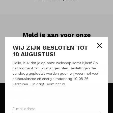
Meld je aan voor onze
nieuwsbrief
WIJ ZIJN GESLOTEN TOT
10 AUGUSTUS!
Ontvang de nieuwste aanbiedingen en promoties
Hallo, leuk dat je op onze webshop komt kijken! Op
het moment zijn wij met gesloten. Bestellingen die
ABONNEER
vandaag geplaatst worden gaan wij weer met veel
enthousiasme en energie maandag 10-08-26
versturen. Fijn dag! Team bbfl.nl
Klantenservice
Mijn account
Categorieën