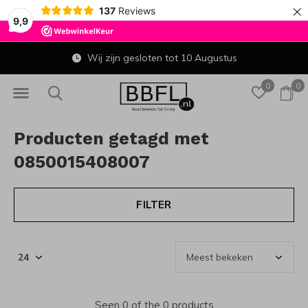
×
137
Reviews
9,9
Wij zijn gesloten tot 10 Augustus
0
0
Producten getagd met
0850015408007
FILTER
Seen 0 of the 0 products