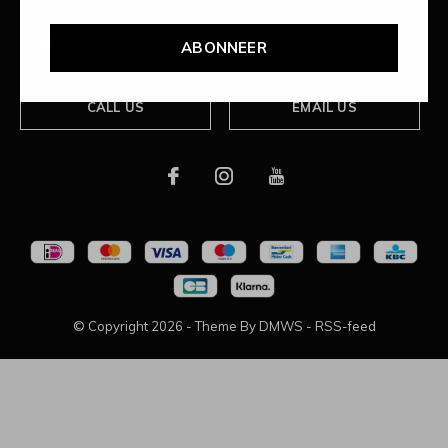
Over ons
ABONNEER
CALL US
EMAIL US
© Copyright
2026
- Theme By
DMWS
-
RSS-feed