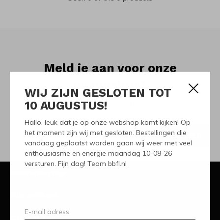
Meld je aan voor onze
nieuwsbrief
WIJ ZIJN GESLOTEN TOT
10 AUGUSTUS!
Ontvang de nieuwste aanbiedingen en promoties
Hallo, leuk dat je op onze webshop komt kijken! Op
het moment zijn wij met gesloten. Bestellingen die
ABONNEER
vandaag geplaatst worden gaan wij weer met veel
enthousiasme en energie maandag 10-08-26
versturen. Fijn dag! Team bbfl.nl
Klantenservice
Mijn account
Categorieën