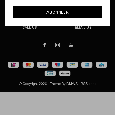
Over ons
ABONNEER
CALL US
EMAIL US
© Copyright
2026
- Theme By
DMWS
-
RSS-feed