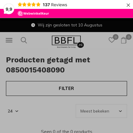
×
137
Reviews
9,9
Wij zijn gesloten tot 10 Augustus
0
0
Producten getagd met
0850015408090
FILTER
Seen 0 of the 0 products