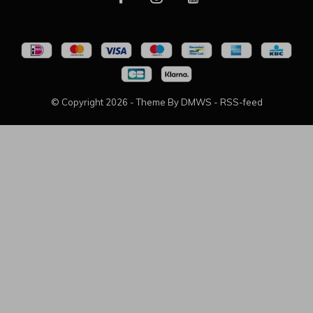
© Copyright
2026
- Theme By
DMWS
-
RSS-feed