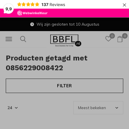
×
137
Reviews
9,9
Wij zijn gesloten tot 10 Augustus
0
0
Producten getagd met
0856229008422
FILTER