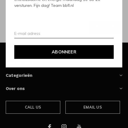
versturen. Fijn dag! Team bbfl.nl
Ontvang de nieuwste aanbiedingen en promoties
ABONNEER
Klantenservice
ABONNEER
Mijn account
Categorieën
Over ons
CALL US
EMAIL US