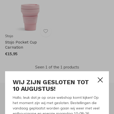
Stojo
Stojo Pocket Cup
Carnation
€15,95
Seen 1 of the 1 products
WIJ ZIJN GESLOTEN TOT
10 AUGUSTUS!
Hallo, leuk dat je op onze webshop komt kijken! Op
Meld je aan voor onze
het moment zijn wij met gesloten. Bestellingen die
vandaag geplaatst worden gaan wij weer met veel
nieuwsbrief
enthousiasme en energie maandag 10-08-26