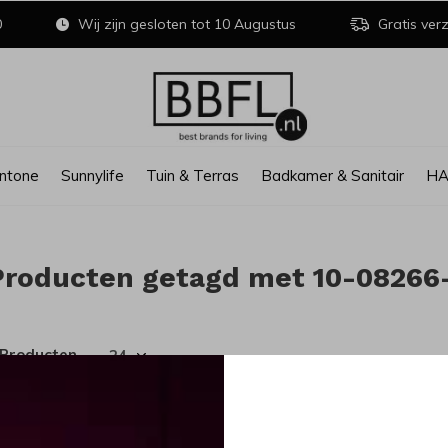
0
Wij zijn gesloten tot 10 Augustus
Gratis verz
ntone
Sunnylife
Tuin & Terras
Badkamer & Sanitair
H
Producten getagd met 10-08266
 Producten