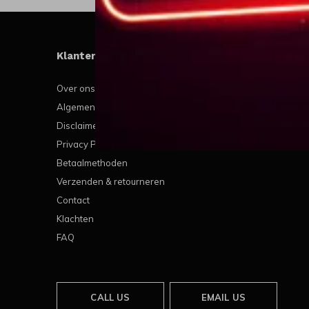
Klantenservice
Mijn
Over ons
Regis
Algemene voorwaarden
Mijn b
Disclaimer
Mijn t
Privacy Policy
Mijn v
Betaalmethoden
Verzenden & retourneren
Contact
Klachten
FAQ
CALL US
EMAIL US