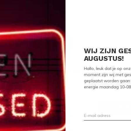
Seen 0 of the 0 pr
WIJ ZIJN GE
AUGUSTUS!
Hallo, leuk dat je op o
Meld je aan voor onze nieuwsbrief
moment zijn wij met ges
geplaatst worden gaan 
Ontvang de nieuwste aanbiedingen en promoties
energie maandag 10-08-2
ABON