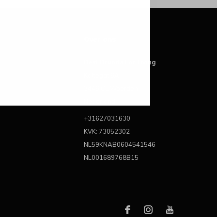
Over ons
Best Brands For Living
Kattegat 6A
3446 CL Woerden
Nederland
+31627031630
KVK: 73052302
NL59KNAB0604541546
NL001689768B15