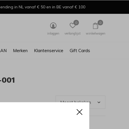
ending in NL vanaf € 50 en in BE vanaf € 100
0
0
inloggen
verlanglijst
winkelwagen
AAN
Merken
Klantenservice
Gift Cards
-001