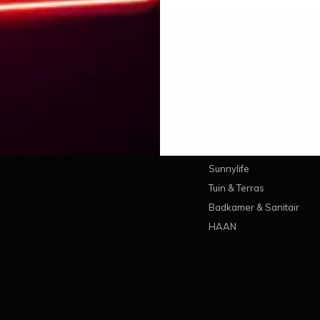
 account
Categorieën
treren
Wonen
estellingen
Koken & Tafelen
ickets
Lifestyle
erlanglijst
Pantone
Sunnylife
Tuin & Terras
Badkamer & Sanitair
HAAN