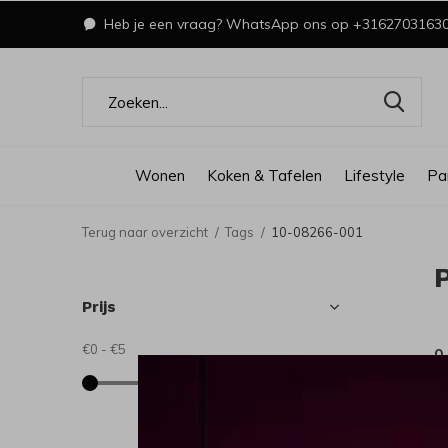
Heb je een vraag? WhatsApp ons op +3162703163
Wonen
Koken & Tafelen
Lifestyle
Pa
Terug naar overzicht
Tags
10-08266-001
Prijs
€0
-
€5
0