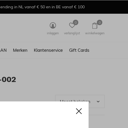
ending in NL vanaf € 50 en in BE vanaf € 100
0
0
inloggen
verlanglijst
winkelwagen
AAN
Merken
Klantenservice
Gift Cards
-002