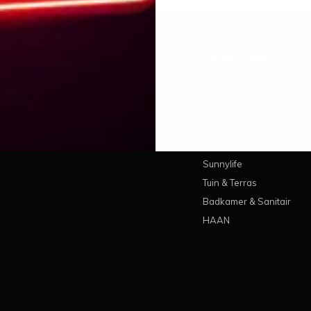
 account
Categorieën
treren
Wonen
estellingen
Koken & Tafelen
ickets
Lifestyle
erlanglijst
Pantone
Sunnylife
Tuin & Terras
Badkamer & Sanitair
HAAN