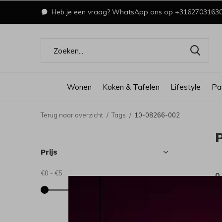
Heb je een vraag? WhatsApp ons op +3162703163
Wonen
Koken & Tafelen
Lifestyle
Pa
Terug naar overzicht
Tags
10-08266-002
Prijs
€0
-
€5
0