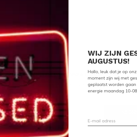
Seen 0 of the 0 pr
WIJ ZIJN GE
AUGUSTUS!
Hallo, leuk dat je op o
Meld je aan voor onze nieuwsbrief
moment zijn wij met ges
geplaatst worden gaan 
Ontvang de nieuwste aanbiedingen en promoties
energie maandag 10-08-2
ABON