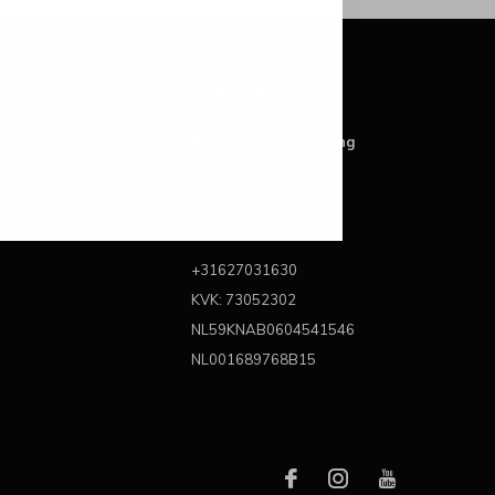
Over ons
Best Brands For Living
Kattegat 6A
3446 CL Woerden
Nederland
+31627031630
KVK: 73052302
NL59KNAB0604541546
NL001689768B15