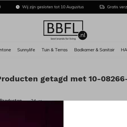
0
Wij zijn gesloten tot 10 Augustus
Gratis verz
ntone
Sunnylife
Tuin & Terras
Badkamer & Sanitair
H
Producten getagd met 10-08266
 Producten