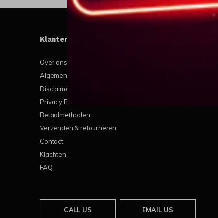
Klantenservice
Mijn
Over ons
Regis
Algemene voorwaarden
Mijn b
Disclaimer
Mijn t
Privacy Policy
Mijn v
Betaalmethoden
Verzenden & retourneren
Contact
Klachten
FAQ
CALL US
EMAIL US