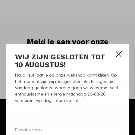
Meld je aan voor onze
nieuwsbrief
WIJ ZIJN GESLOTEN TOT
10 AUGUSTUS!
Ontvang de nieuwste aanbiedingen en promoties
Hallo, leuk dat je op onze webshop komt kijken! Op
het moment zijn wij met gesloten. Bestellingen die
ABONNEER
vandaag geplaatst worden gaan wij weer met veel
enthousiasme en energie maandag 10-08-26
versturen. Fijn dag! Team bbfl.nl
Klantenservice
Mijn account
Categorieën