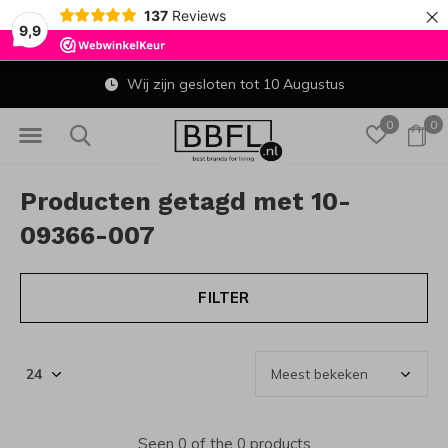
×
137
Reviews
9,9
Wij zijn gesloten tot 10 Augustus
0
0
Producten getagd met 10-
09366-007
FILTER
Seen 0 of the 0 products