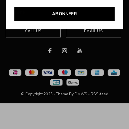
Over ons
ABONNEER
CALL US
EMAIL US
© Copyright
2026
- Theme By
DMWS
-
RSS-feed