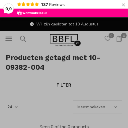
×
137
Reviews
9,9
Wij zijn gesloten tot 10 Augustus
0
0
Producten getagd met 10-
09382-004
FILTER
Seen 0 of the 0 products