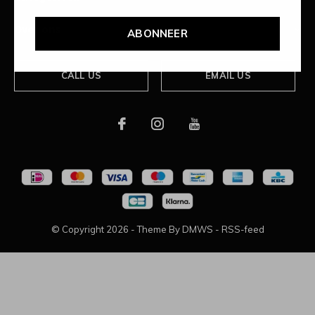
Over ons
ABONNEER
CALL US
EMAIL US
© Copyright
2026
- Theme By
DMWS
-
RSS-feed