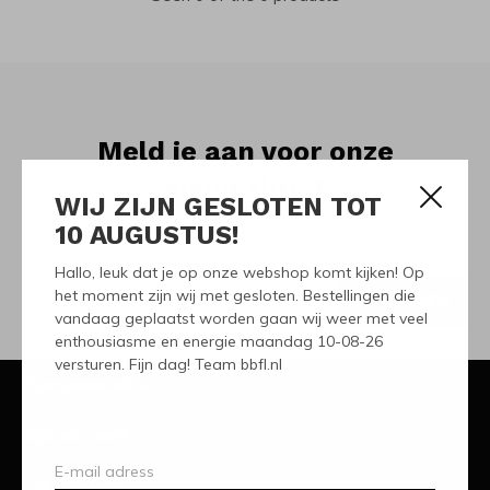
Meld je aan voor onze
nieuwsbrief
WIJ ZIJN GESLOTEN TOT
10 AUGUSTUS!
Ontvang de nieuwste aanbiedingen en promoties
Hallo, leuk dat je op onze webshop komt kijken! Op
het moment zijn wij met gesloten. Bestellingen die
ABONNEER
vandaag geplaatst worden gaan wij weer met veel
enthousiasme en energie maandag 10-08-26
versturen. Fijn dag! Team bbfl.nl
Klantenservice
Mijn account
Categorieën