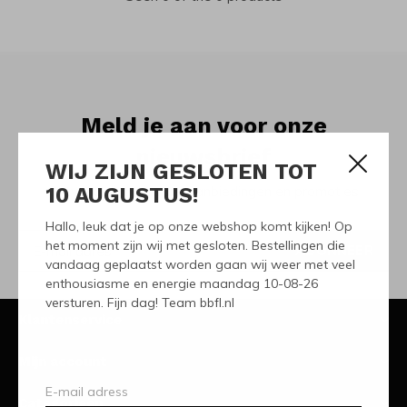
Meld je aan voor onze
nieuwsbrief
WIJ ZIJN GESLOTEN TOT
10 AUGUSTUS!
Ontvang de nieuwste aanbiedingen en promoties
Hallo, leuk dat je op onze webshop komt kijken! Op
het moment zijn wij met gesloten. Bestellingen die
ABONNEER
vandaag geplaatst worden gaan wij weer met veel
enthousiasme en energie maandag 10-08-26
versturen. Fijn dag! Team bbfl.nl
Klantenservice
Mijn account
Categorieën