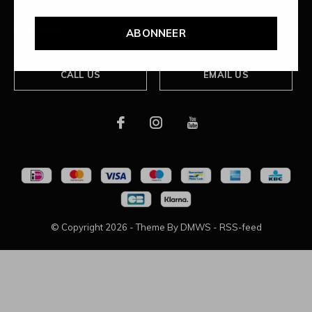
Over ons
ABONNEER
CALL US
EMAIL US
© Copyright
2026
- Theme By
DMWS
-
RSS-feed