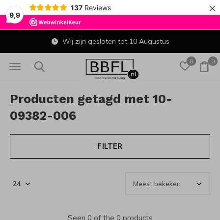
×
137
Reviews
9,9
Wij zijn gesloten tot 10 Augustus
0
0
Producten getagd met 10-
09382-006
FILTER
Seen 0 of the 0 products