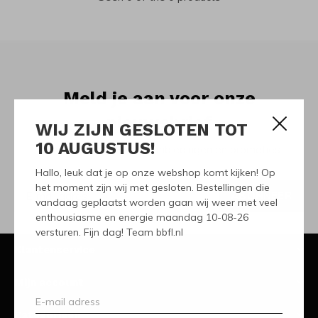
Meld je aan voor onze
nieuwsbrief
WIJ ZIJN GESLOTEN TOT
10 AUGUSTUS!
Ontvang de nieuwste aanbiedingen en promoties
Hallo, leuk dat je op onze webshop komt kijken! Op
het moment zijn wij met gesloten. Bestellingen die
ABONNEER
vandaag geplaatst worden gaan wij weer met veel
enthousiasme en energie maandag 10-08-26
versturen. Fijn dag! Team bbfl.nl
Klantenservice
Mijn account
Categorieën