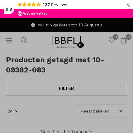
×
137
Reviews
9,9
Wij zijn gesloten tot 10 Augustus
0
0
Producten getagd met 10-
09382-083
FILTER
Seen 0 of the 0 products