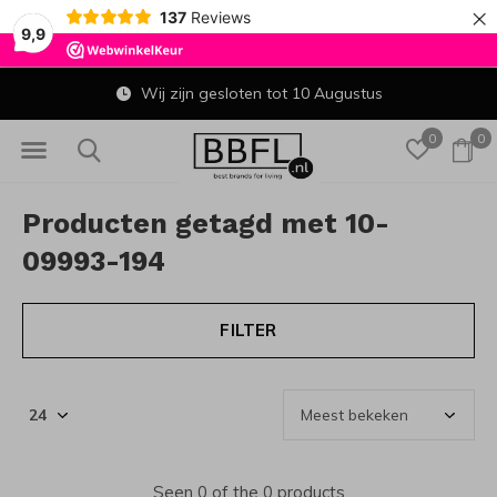
×
137
Reviews
9,9
Wij zijn gesloten tot 10 Augustus
0
0
Producten getagd met 10-
09993-194
FILTER
Seen 0 of the 0 products