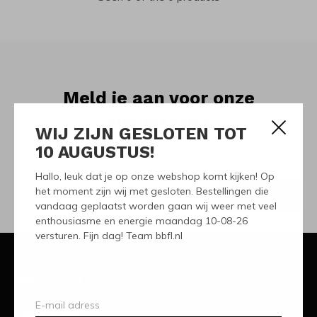
Meld je aan voor onze
nieuwsbrief
WIJ ZIJN GESLOTEN TOT
10 AUGUSTUS!
Ontvang de nieuwste aanbiedingen en promoties
Hallo, leuk dat je op onze webshop komt kijken! Op
het moment zijn wij met gesloten. Bestellingen die
ABONNEER
vandaag geplaatst worden gaan wij weer met veel
enthousiasme en energie maandag 10-08-26
versturen. Fijn dag! Team bbfl.nl
Klantenservice
Mijn account
Categorieën