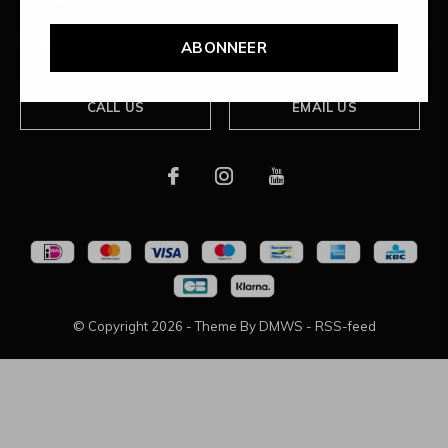
Over ons
ABONNEER
CALL US
EMAIL US
© Copyright
2026
- Theme By
DMWS
-
RSS-feed