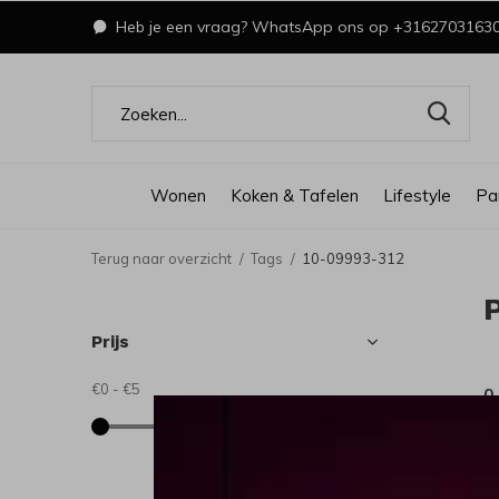
Heb je een vraag? WhatsApp ons op +3162703163
Wonen
Koken & Tafelen
Lifestyle
Pa
Terug naar overzicht
Tags
10-09993-312
Prijs
€0
-
€5
0