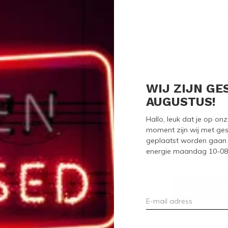
Seen 0 of the 0 pr
WIJ ZIJN GE
AUGUSTUS!
Hallo, leuk dat je op o
Meld je aan voor onze nieuwsbrief
moment zijn wij met ges
geplaatst worden gaan 
Ontvang de nieuwste aanbiedingen en promoties
energie maandag 10-08-2
ABON