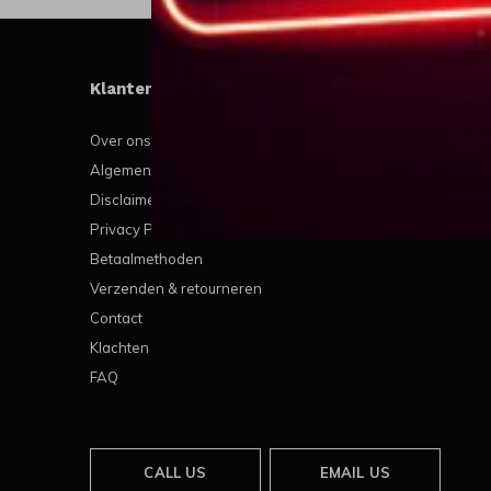
Klantenservice
Mijn
Over ons
Regis
Algemene voorwaarden
Mijn b
Disclaimer
Mijn t
Privacy Policy
Mijn v
Betaalmethoden
Verzenden & retourneren
Contact
Klachten
FAQ
CALL US
EMAIL US