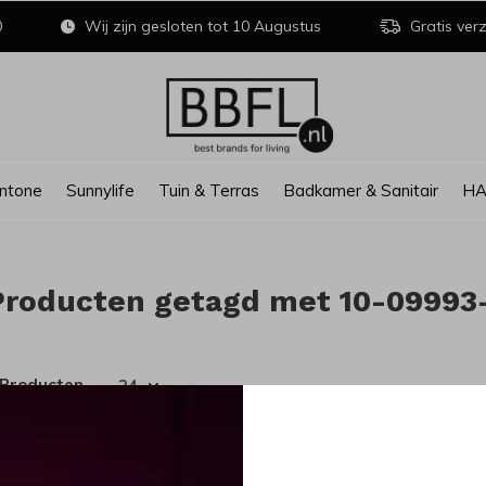
0
Wij zijn gesloten tot 10 Augustus
Gratis verz
ntone
Sunnylife
Tuin & Terras
Badkamer & Sanitair
H
Producten getagd met 10-09993
 Producten