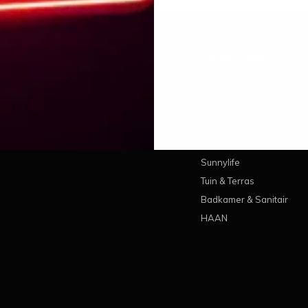
 account
Categorieën
treren
Wonen
estellingen
Koken & Tafelen
ickets
Lifestyle
erlanglijst
Pantone
Sunnylife
Tuin & Terras
Badkamer & Sanitair
HAAN