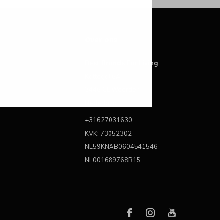
Over ons
Best Brands For Living
Kattegat 6A
3446 CL Woerden
Nederland
+31627031630
KVK: 73052302
NL59KNAB0604541546
NL001689768B15