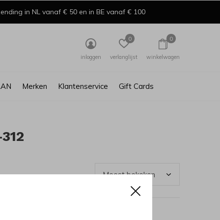
ending in NL vanaf € 50 en in BE vanaf € 100
0
0
inloggen
verlanglijst
winkelwagen
AAN
Merken
Klantenservice
Gift Cards
-312